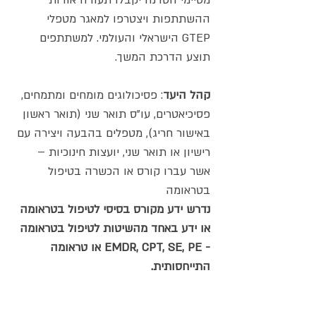
מסיימי הסדנה יקבלו תעודה אודות 
ההשתתפות ויצטרפו למאגר מטפלי 
GTEP הישראלי והעולמי. למשתתפים 
תוצע הדרכת המשך.
קהל היעד
: פסיכולוגים מומחים ומתמחים, 
פסיכיאטרים, עו"ס תואר שני (תואר ראשון 
באישור חריג), מטפלים בהבעה ויצירה עם 
רישיון או תואר שני, יועצות חינוכיות – 
אשר עברו קורס או הכשרה בטיפול 
בטראומה
נדרש ידע מקורס בסיסי לטיפול בטראומה 
או ידע באחד מהשיטות לטיפול בטראומה 
- EMDR, CPT, SE, PE או טראומה 
התייחסותית.