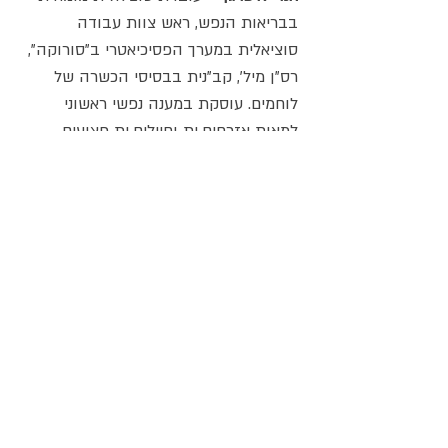
בבריאות הנפש, ראש צוות עבודה 
סוציאלית במערך הפסיכיאטרי ב"סורוקה", 
רס"ן מיל', קב"נית בבסיסי הכשרה של 
לוחמים. עוסקת במענה נפשי ראשוני 
למאות אזרחים.ות וחיילים.ות פצועים 
ב"סורוקה".
איריס אלירז -
 עובדת סוציאלית 
ופסיכותרפיסטית, מתמחה בטיפול 
בטראומה של טרור, שרות צבאי ומלחמה. 
חברה במכון תל אביב לפסיכואנליזה בת 
זמננו, עבדה שנים רבות בנט"ל, מתנדבת 
במלון ספורט אילת לשם הגיעו באופן 
מרוכז חברי קהילת קיבוץ רעים מהעוטף.
אפרת לוי -
 עובדת סוציאלית, מצוות חמ"ל 