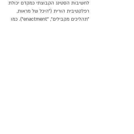
לחשיבות הסטינג הקבוצתי כמקדם יכולת 
רפלקטיבית הורית ("היכל של מראות, 
"תהליכים מקבילים", "enactment"). כמו 
כן, יוצגו ממצאים ראשוניים לחשיבות 
ההתערבות הרפלקטיביות בתקופת 
אי-ודאות ושינויים מרובים.
יום העיון 
התקיים ללא עלות
ביום שני ה-8.1.24 20:30-
22:00
על המרצה
פרופ׳ נעמה עצבה-פוריה