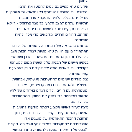
ולחוסן.
אירועים טראומטיים גם נוטים להקטין את הרצון
והיכולת של ההורה להשתתף באינטראקציות משחקיות
עם ילדיהם, בגלל הלחץ התפקודי, או התגובות
הרגשיות שלהם למצב הלחץ. כך נוצר פרדוקס - דווקא
כשילדים זקוקים ביותר למשחקיות ביחסיהם עם
הוריהם, ההורים חרדים ומדוכאים מדי מכדי להיות
משחקיים.
נשתמש בהשראה של המחקר על משחק של ילדים
המתמודדים עם חוויות טראומטיות לצורך הבנת מצבו
של הילד ותכנון התערבות מתאימה. כמו כן נשתמש
בניסיון מיישום של תכנית נמ"ל )נעשה מקום למשחק(
בקבוצה של דיאדות הורה ילד לקידום חוסן באמצעות
קשר משחקי.
נציג מודלים יישומיים להתערבות מניעתית, אבחונית
וטיפולית ולהתערבויות ברמה קבוצתית, דיאדית
ומשפחתית עם הורים וילדים הגרים באזורים של לחץ
הקשור למלחמה כדי לחזק את החוסן וההתמודדות
של ילדיהם.
נרצה לעזור לאנשי מקצוע לפתח מודעות לחשיבות
המשחק והמשחקיות בקשר בין ילדים -והורים, תוך
הרחבת ההבנה התאורטית של מושגים אלו
השלכותיהם להתערבות במצבי לחץ וטראומה. הקורס
יתבסס על הרצאות הנוגעות לתאוריה מחקר בנושאי