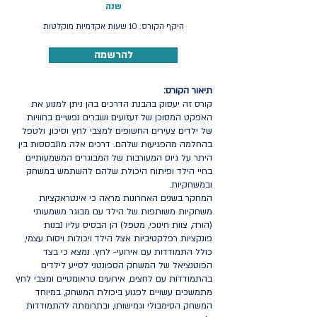
שנה
היקף הקורס: 10 שעות אקדמיות מוקלטות
להרשמה
תיאור הקורס:
קורס זה יעסוק בהבנת הדרכים בהן ניתן למנוע את
האפקט המסוכן של זעזועים ושברים נפשיים בחוויות
של ילדים צעירים החשופים למצבי לחץ וסיכון, ולטפל
בהחלמה מהפגיעות שלהם. דרכים אלה מתבססות בין
היתר על גיוס המעורבות של המבוגרים המשמעותיים
בחיי הילד ופיתוח היכולת שלהם להשתמש במשחק
ובמשחקיות.
המחקר בשנים האחרונות מראה כי אינטראקציות
משחקיות משותפות של הילד עם מבוגר משמעותי
(הורה, צוות חינוכי, מטפל) הן הבסיס עליו נבנות
פונקציות רפלקטיביות אצל הילד ויכולות ויסות עצמי,
כולל התמודדות עם אירועי- לחץ. נמצא כי בצד
הפוטנציאל של המשחק הספונטני לסייע לילדים
בהתמודדות עם לחצים, אירועים טראומטיים ומצבי לחץ
מתמשכים עשויים לפגוע ביכולת המשחק, במיוחד
המשחק הסימבולי וגמישותו, ובתרומתה להתמודדות