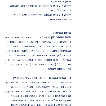
התערבויות מניעה
יחידה 4
2 ש"א עקרונות התערבות בטיפול במשחק
בהקשר של טראומה
יחידה 5
2 ש"א משחק ומשחקיות בטיפול דיאדי
ובטיפול משפחתי
אודות המרצות:
פרופ' אסתר כהן
, (פרופ' אמריטה האוניברסיטה העברית
בירושלים; פרופ' אמריטה אוניברסיטת רייכמן) מומחית
ומדריכה בפסיכולוגיה קלינית, התפתחותית וטיפול
משפחתי. בנתה וחקרה התערבויות ביחסי הורים וילדים
בעתות לחץ ומשבר ופרסמה מאמרים וספרים בתחום
הטיפול בהורות ותחום המשחק הפוסט-טראומטי. הוגת
תכנית נמ"ל (נעשה מקום למשחק). חברת הועד המנהל
של "עמותת אמפטיה".
ד"ר אסתר במברגר
- פסיכולוגית קלינית מומחית
ומדריכה. מתמחה בתחום של טיפול בהורים ילדים נוער
והגיל הרך בגישה אינטגרטיבית. מובילה את מסלול
לטיפול בילדים, נוער והורות מרצה ומדריכה תוכנית עוגן,
מכון מפרשים לחקר והוראת הפסיכותרפיה במכללה
האקדמית תל אביב יפו, מרצה ומדריכה סטודנ טים
ואנשי מקצוע בתהליכי הכשרה, אוניברסיטת רייכמן