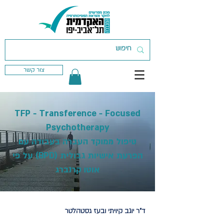
צור קשר
TFP - Transference - Focused
Psychotherapy
טיפול ממוקד העברה בעבודה עם
הפרעת אישיות גבולית (BPD) על פי
אוטו קרנברג
ד"ר יוגב קיויתי ובעז גסטהלטר