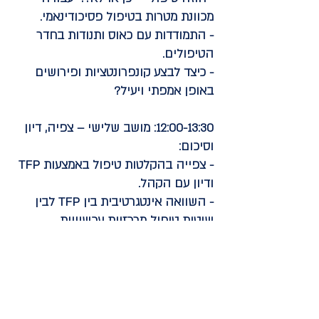
מכוונת מטרות בטיפול פסיכודינאמי.
- התמודדות עם כאוס ותנודות בחדר
הטיפולים.
- כיצד לבצע קונפרונטציות ופירושים
באופן אמפתי ויעיל?
12:00-13:30: מושב שלישי – צפיה, דיון
וסיכום:
- צפייה בהקלטות טיפול באמצעות TFP
ודיון עם הקהל.
- השוואה אינטגרטיבית בין TFP לבין
שיטות טיפול מרכזיות עכשוויות
בהפרעת אישיות גבולית (DBT - טיפול
דיאלקטי התנהגותי, MBT - טיפול מבוסס
מנטליזציה וסכמה תרפיה)
המרצים: