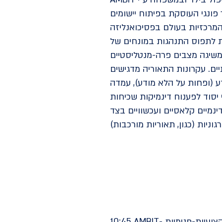
 פונגי העוסקת בפיתוח יישומים
מרכזיות בעולם בפסיכואנליזה
לת לתפוס התנהגות במונחים של
ממשיגה מצבים פרה-מנטליסטיים
דגישים – playfulness, שמירה על איזונים,
דה (stance) אקטיבית וממוקדת של המטפל ועוד. מודל AMBIT מיישם את
 יסוד לפענוח דינמיקות שכיחות
נמיים קלאסיים ועכשוויים בצד
10:45 AMBIT- מושגי יסוד במודל: מנטליזציה בצוות, מתח דיאלקטי בין עמדות מקצועיות-פנימיות (stances), קשרי-מפתח,