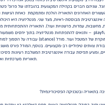
ר פוגל. שניהם חברים בקהילה המקצועית בהובלתו של פרופ' פטר
 העשורים האחרונים התאוריה הולכת ומתמקמת כאחת הגישות ה
ה אינטגרטיבית מבוססת-ראיות, מצד שני. מנטליזציה היא היכו
שות, מחשבות, עמדות, פרשנויות ועוד). התאוריה ההתפתחותית 
ותנאים להתפתחות מנטליזציה בתוך יחסים משמעותיים. עקרונות התאוריה מ
עבודה על הסמוך למודע (ופחות על הלא מודע), עמ
דת צוותים טיפוליים רב-מקצועיים. בנוסף, המודל פורס מושגי
ם, ומציע תפיסת עבודה אינטגרטיבית המשלבת רעיונות פסיכודי
תאוריות מערכתיות וארגוניות (כגון, תאוריות מורכבות).