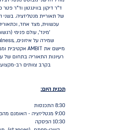
ד"ר דיקון בווינגטון וד"ר פט
של תאוריית מנטליזציה. בשני
עכשווית, מצד אחד, וכתאורי
'מינד', עולם פנימי (רג
רעיונות התאוריה בתחום של עבו
בקרב צוותים רב-מקצועיי
תכנית היום:
8:30 התכנסות
9:00 מנטליזציה - האומנם מהפכה בתאוריה ובטכניקה הפסיכודינמית?
10:30 הפסקה