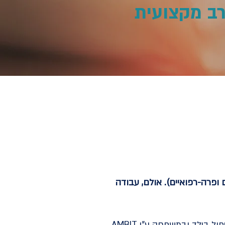
 רב מקצועית
 ופרה-רפואיים). אולם, עבודה
AMBIT מודל חדשני מבוסס מנטליזציה לעבודה רב-מקצועית אינטגרטיבית פותח במכון אנה פרויד לטיפול בילד ובמשפחה ע"י