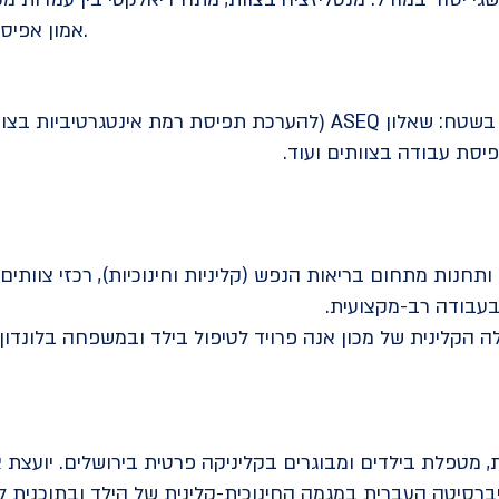
אמון אפיסטמי, גמישות בגבולות גזרה ועוד.
12:20 יישומים של מודל AMBIT בשטח: שאלון ASEQ (להערכת תפיסת רמת 
יסת עבודה בצוותים ועוד.
 ותחנות מתחום בריאות הנפש (קליניות וחינוכיות), רכזי צוותים,
 בעבודה רב-מקצועית.
ה הקלינית של מכון אנה פרויד לטיפול בילד ובמשפחה בלונדון.
ית, מטפלת בילדים ומבוגרים בקליניקה פרטית בירושלים. יועצת 
וניברסיטה העברית במגמה החינוכית-קלינית של הילד ובתוכנית 