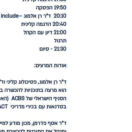
19:50 הפסקה
20:10 ד"ר רן אלמוג –Transcend & include - שני מהלכים לשילוב מיינדפולנס בטיפול
20:40 הדגמה קלינית
21:00 דיון עם הקהל
תרגול
21:30 - סיום
אודות המרצים:
ד"ר רן אלמוג
בסדנאות עם בכירי מדריכי ACT בעולם וביניהם סטיבן הייז, קלי ווילסון, ראס האריס ועוד.
ד"ר אסף פדרמן
, מכון מודע למי