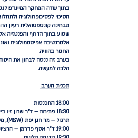
בתוך שדה המחקר המיינדפולנס 
הסיכוי לפסיכופתולוגיה ולתחלו
מבחינה קונספטואלית רעיון ההתב
שסוע בתוך הדחף והפנטזיה אלא
אלטרנטיבה אפיסטמולוגית ואונ
החסר בהוויה.
בערב זה ננסה לבחון את היסודו
הלכה למעשה.
תכנית הערב:
18:00 התכנסות
18:30 פתיחה – ד"ר שרון זיו ביימן
תרגול – מר חנן יפת (MSW), משתתף בתכנית "עוגן"
19:00 ד"ר אסף פדרמן – הרציונל והעקרונות של שילוב מיינדפולנס בפסיכותרפיה
19:30 הדגמה קלינית