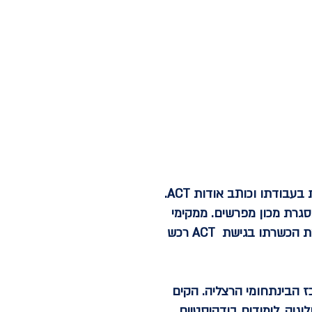
, פסיכולוג קליני וד"ר לסוציולוגיה. משתמש ב ACT - כאוריינטציה טיפולית המרכזית בעבודתו וכותב אודות ACT.
ניות להכשרה ב CBT - ומול צוותים טיפוליים ומוביל את תוכנית לימודי ACT במסגרת מכון מפרשים. ממקימי
הסניף הישראלי של ACBS (הארגון העולמי של ACT). בעל קליניקה פרטית לטיפול פסיכולוגי. את הכשרתו בגישת ACT רכש
כז הבינתחומי הרצליה. הקים
תארים אקדמיים בפסיכולוגיה, לימודים בודהיסטיים