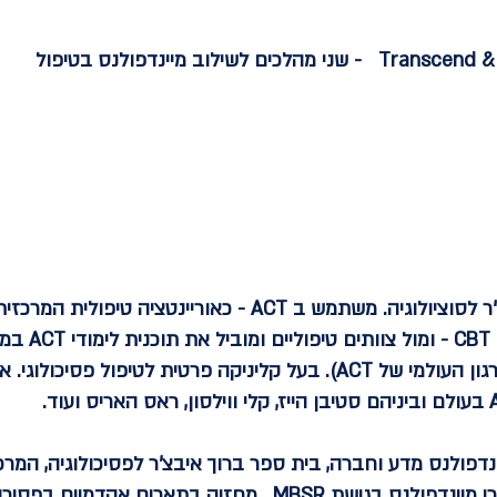
הוא מרצה בתוכ
ינדפולנס מדע וחברה, בית ספר ברוך איבצ'ר לפסיכולוגיה, המר
ומנהל את התוכנית להכשרת מורי מיינדפולנס בגישת MBSR . מחזיק ב