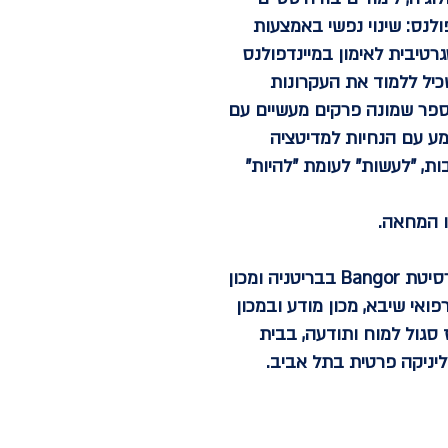
ולנס: שינוי נפשי באמצעות
ספר מסכם את הגישה האינטגרטיבית לאימון במיינדפולנס
כיל ללמוד את העקרונות
הספר שמונה פרקים מעשיים עם
ע עם הנחיות למדיטציה
ות, "לעשות" לעומת "להיות"
, עובד סוציאלי קליני (MSW), בוגר תכניות ההכשרה להוראת MBSR ו MBCT של אוניברסיטת Bangor בבריטניה ומכון
ואי שיבא, מכון מודע ובמכון
 סגול למוח ותודעה, בבית
יניקה פרטית בתל אביב.