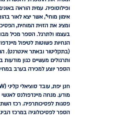
ופילוסופיה. עמית הוראה באוני
ומציג את הזוית המוחית, הפסי
בעצמו ולתרגל. הספר מכיל מבו
הנחיות פשוטות לטיפול מיינדפ
(בתקליטור ובאתר אינטרנט). הה
ותרגולים מעשיים כגון מודעות 
הספר יוצע למכירה בערב במחיר מוזל של 70 ש"ח (במקום 96 ש"ח). נא להביא
חנן יפת
מודע. מנחה מיינדפולנס לאנשי 
פסגות לפסיכותרפיה. רכז השתלמ
הספר לפסיכולוגיה במרכז הבינ