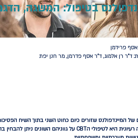
נדפולנס בטיפול: המשגה, הדגמ
אסף פרידמן
:
ד"ר רן אלמוג, ד"ר אסף פדרמן, מר חנן יפת
ם של המיינדפולנס שזורים כיום כחוט השני בתוך השיח הפסיכות
שהקרבה הגדולה ביותר מבחינה רעיונית היא לטיפולי הCBT על גוונ
גישות מערכתיות ומשפחתיות.