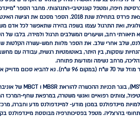
ברסיטת חיפה, ומטפל קוגניטיבי-התנהגותי. מחבר הספר "מיינדפ
אימון מוחי", אשר יצא לאור בהוצאת פרדס בתחילת שנת 2018. ה
כולוגית, ואת התרגול עצמו בשפה בהירה שתאפשר לכל אדם מש
א תיאורתי רחב, ושיעורים המשלבים תרגול ולמידה. בלבו של 
ולנס, שלב אחרי שלב. את הספר מלוות חמש-עשרה הקלטות שמ
נחיות עוסקות, בין היתר, באוטומטיות רגשית, עבודה עם מחשב
בהליכה, מרחב נשימה ומודעות פתוחה.
 סכום מדוייק או המחאה.
טיפול, צוותים רפואיים ואנשי משטרה, במרפאת שחף-המרכז הרפ
ויות מיינדפולנס במכון מודע- למיינדפולנס מדע וחברה, מרכז
תחומי בהרצליה. מטפל בפסיכותרפיה מבוססת מיינדפולנס בקל