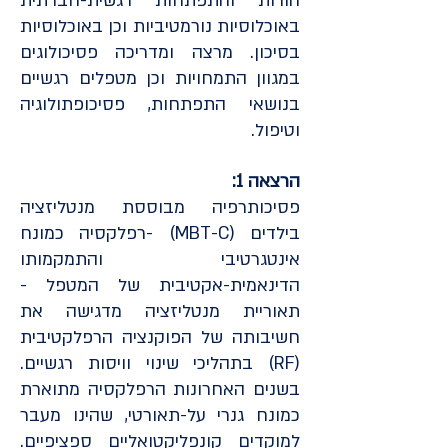
הורות והתפתחות רגשית-חברתית
באוכלוסיות נורמטיביות וכן באוכלוסיות
בסיכון. מרצה ומדריכה פסיכולוגים
במגוון התמחויות וכן מטפלים רגשיים
בנושאי התפתחות, פסיכופתולוגיה
וטיפול.
הרצאה 1:
פסיכותרפיה מבוססת מנטליזציה
בילדים (MBT-C) -רפלקסיה כמונח
אינטגרטיבי והתמקמותו
הדינאמית-אקטיבית של המטפל -
תאוריית מנטליזציה מדגישה את
חשיבותה של הפוקנציה הרפלקטיבית
(RF) בתהליכי שינוי וויסות רגשיים.
בשנים האחרונות הרפלקסיה מתוארת
כמונח גנרי על-תאורטי, שהינו מעבר
למוקדים קונפליקטואליים ספציפיים.