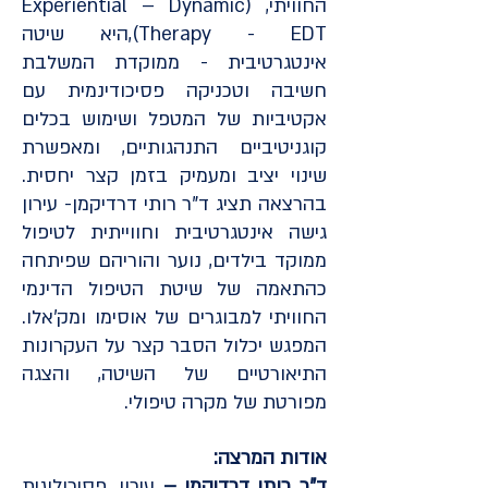
החוויתי, (Experiential – Dynamic
Therapy - EDT),היא שיטה
אינטגרטיבית - ממוקדת המשלבת
חשיבה וטכניקה פסיכודינמית עם
אקטיביות של המטפל ושימוש בכלים
קוגניטיביים התנהגותיים, ומאפשרת
שינוי יציב ומעמיק בזמן קצר יחסית.
בהרצאה תציג ד"ר רותי דרדיקמן- עירון
גישה אינטגרטיבית וחווייתית לטיפול
ממוקד בילדים, נוער והוריהם שפיתחה
כהתאמה של שיטת הטיפול הדינמי
החוויתי למבוגרים של אוסימו ומק'אלו.
המפגש יכלול הסבר קצר על העקרונות
התיאורטיים של השיטה, והצגה
מפורטת של מקרה טיפולי.
אודות המרצה:
ד"ר רותי דרדיקמן –
עירון, פסיכולוגית