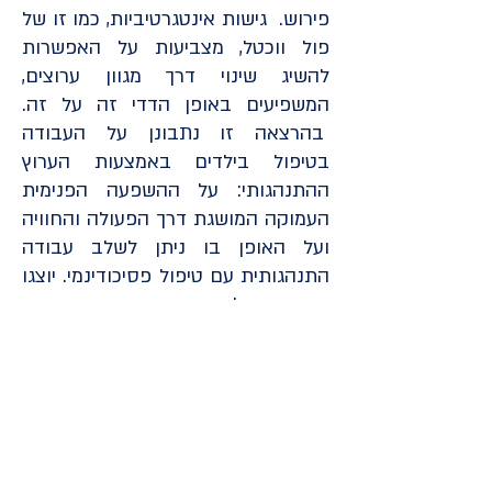
פירוש. גישות אינטגרטיביות, כמו זו של
פול ווכטל, מצביעות על האפשרות
להשיג שינוי דרך מגוון ערוצים,
המשפיעים באופן הדדי זה על זה.
בהרצאה זו נתבונן על העבודה
בטיפול בילדים באמצעות הערוץ
ההתנהגותי: על ההשפעה הפנימית
העמוקה המושגת דרך הפעולה והחוויה
ועל האופן בו ניתן לשלב עבודה
התנהגותית עם טיפול פסיכודינמי. יוצגו
דוגמאות קליניות הממחישות כיצד ניתן
להיעזר במשימה ההתנהגותית
כהרחבה של הפירוש וכדרך להעמקת
התובנה.
אודות המרצה:
ד"ר מעין שורר
, פסיכולוגית קלינית