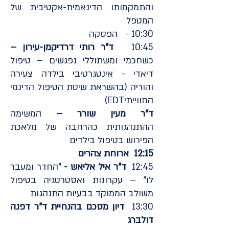
והתמקמותו הדינאמית-אקטיבית של
המטפל
10:30 - הפסקה
10:45
ד"ר רותי דרדיקמן-עירון –
כשחכמי ומשתוללי נפגשים – טיפול
דיאדי - אינטגרטיבי בילדה צעירה
והוריה (
בהשראת שיטת הטיפול הדינמי
החווייתיEDT)
ד"ר מעין שורר –
המשימה
ההתנהגותית כהרחבה של מלאכת
הפירוש בטיפול בילדים
12:15 ארוחת צהרים
12:45
ד"ר איל אליאש -
"החדר ומעבר
לו" – עקרונות ואסטרטגיה בטיפול
משולב הממוקד בבעיות התנהגות
13:30
דיון מסכם בהנחיית ד"ר דפנה
דולברג