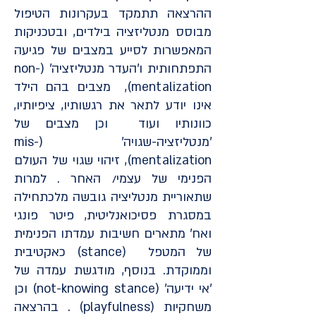
ההרצאה תתמקד בעקרונות הטיפול
מבוסס מנטליזציה בילדים, ובטכניקות
המאפשרות לסייע במצבים של פגיעה
התפתחותית ו'העדר מנטליזציה' (non-
mentalization), מצבים בהם הילד
אינו יודע לתאר את רגשותיו, ציפיותיו,
כוונותיו ועוד וכן מצבים של
'מנטליזציה-שגויה' (mis-
mentalization), זיהוי שגוי של העולם
הפנימי של עצמי/ האחר . למרות
שתאוריית מנטליציה גובשה מלכתחילה
במסגרת פסיכואנליטית, פיטר פונגי
ואח' מתארים חשיבות עמדתו הפנימית
של המטפל (stance) כאקטיבית
וממוקדת. בנוסף, מודגשת עמדה של
'אי ידיעה' (not-knowing stance) וכן
משחקיות (playfulness) . בהרצאה