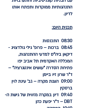
עם הבניות קוגניטיביות והתערבויות
התנהגותיות ממוקדות ותפתח אותו
לדיון.
תכנית היום:
08:30 התכנסות
08:45 ברכות – פרופ' גילי גולדצויג -
דיקאן ביה"ס למדעי ההתנהגות,
המכללה האקדמית תל אביב יפו
פתיחת הסדרה "עושים אינטגרציה" –
ד"ר שרון זיו ביימן
09:00 הצגת מקרה – גב' עינת לוין
ברסקין
09:40 דיון במקרה מזווית של גישת ה-
DBT – ד"ר יפעת כהן