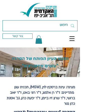
צור קשר
מפגש העיון הפותח של הסדרה
"עושים אינטגרציה"
מציגה:
עינת ברסקין-לוין, (MSW), תכנית עוגן
מתדיינים:
ד"ר רן אלמוג, ד"ר רוני באט, ד"ר יואב
ברושי, ד"ר שרון זיו ביימן, ד"ר יפעת כהן, גב' אסנת
כהן גנור