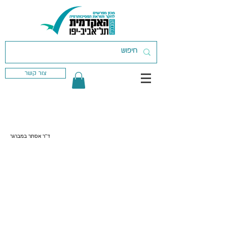
צור קשר
ד"ר אסתר במברגר
פרטיות ותקנון