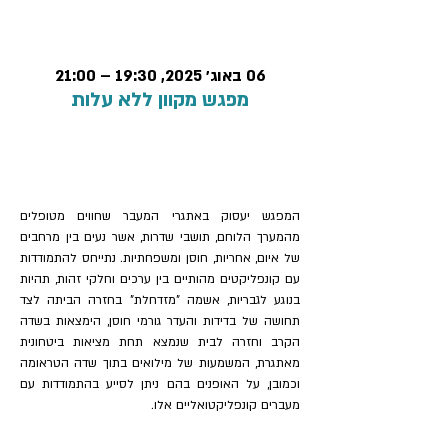
זמן ומיקום
06 באוג׳ 2025, 19:30 – 21:00
מפגש מקוון ללא עלות
על האירוע
המפגש יעסוק באתגרי המעבר שחווים מטופלים 
מהמערך הלוחם, תושבי שדרות, אשר נעים בין מרחבים 
של איום, אחריות, חוסן ומשפחתיות. נתייחס להתמודדות 
עם קונפליקטים מהותיים בין ערכים וחלקי זהות, תהיות 
בנוגע לגבריות, אשמה "מזדחלת" בחזרה הביתה לצד 
תחושה של בדידות והעדר גורמי חוסן, הימצאות בשדה 
הקרב וחזרה לבית שנמצא תחת מציאות ביטחונית 
מאתגרת, המשמעות של מילואים בתוך שדה הטראומה 
וכמובן, על האופנים בהם ניתן לסייע בהתמודדות עם 
מעברים קונפליקטואליים אלו.