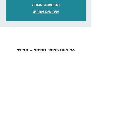
ההרשמה סגורה
אירועים אחרים
זמן ומיקום
26 ביוני 2025, 20:00 – 21:30
מפגש מקוון ללא עלות
פרטיות ותקנון
הצהרת נגישות
פנה אלינו >>
מדיניות ביטולים