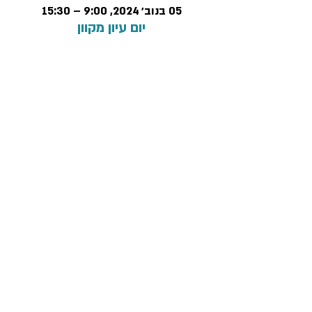
05 בנוב׳ 2024, 9:00 – 15:30
יום עיון מקוון
על האירוע
לפרטים והרשמה
פרטיות ותקנון
הצהרת נגישות
פנה אלינו >>
מדיניות ביטולים
2085*