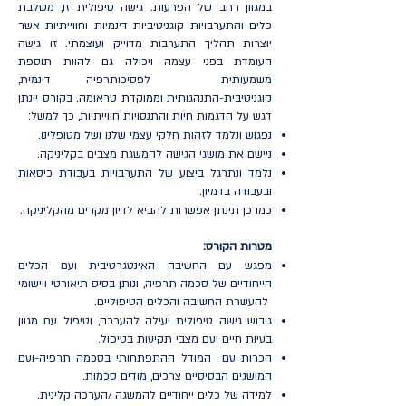
במגוון רחב של הפרעות. גישה טיפולית זו, משלבת
כלים והתערבויות קוגניטיביות דינמיות וחווייתיות אשר
יוצרות תהליך התערבות מדוייק ועוצמתי. זו גישה
העומדת בפני עצמה ויכולה גם להוות תוספת
משמעותית לפסיכותרפיה דינמית,
קוגניטיבית-התנהגותית וממוקדת טראומה. בקורס יינתן
דגש על הדגמות חיות והתנסויות חווייתיות, כך למשל:
נפגוש ונלמד לזהות חלקי עצמי שלנו ושל מטופלינו.
ניישם את מושגי הגישה להמשגת מצבים בקליניקה.
נלמד ונתרגל ביצוע של התערבויות בעבודת כיסאות
ובעבודה בדמיון.
כמו כן תינתן אפשרות להביא לדיון מקרים מהקליניקה.
מטרות הקורס:
מפגש עם החשיבה האינטגרטיבית ועם הכלים
הייחודיים של סכמה תרפיה, ונותן בסיס תיאורטי ויישומי
להעשרת החשיבה והכלים הטיפוליים.
גיבוש גישה טיפולית יעילה להערכה, וטיפול עם מגוון
בעיות חיים ועם מצבי תקיעות בטיפול.
הכרות עם המודל ההתפתחותי בסכמה תרפיה-ועם
המושגים הבסיסיים צרכים, מודים סכמות.
למידה של כלים ייחודיים להמשגה /הערכה קלינית.