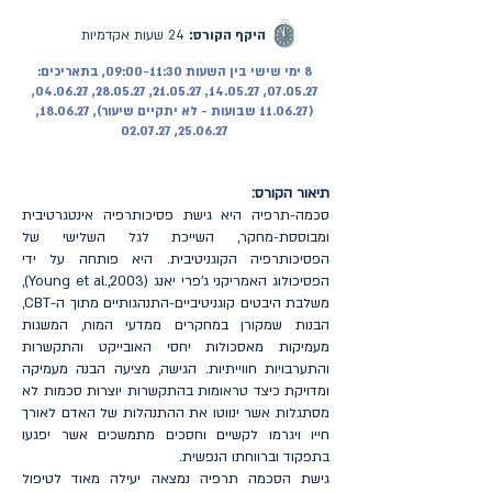
היקף הקורס:
24 שעות אקדמיות
8 ימי שישי בין השעות 09:00-11:30, בתאריכים:
07.05.27, 14.05.27, 21.05.27, 28.05.27, 04.06.27,
(11.06.27 שבועות - לא יתקיים שיעור), 18.06.27,
25.06.27, 02.07.27
תיאור הקורס:
סכמה-תרפיה היא גישת פסיכותרפיה אינטגרטיבית
ומבוססת-מחקר, השייכת לגל השלישי של
הפסיכותרפיה הקוגניטיבית. היא פותחה על ידי
הפסיכולוג האמריקני ג'פרי יאנג (Young et al.,2003),
משלבת היבטים קוגניטיביים-התנהגותיים מתוך ה-CBT,
הבנות שמקורן במחקרים ממדעי המוח, המשגות
מעמיקות מאסכולות יחסי האובייקט והתקשרות
והתערבויות חווייתיות. הגישה, מציעה הבנה מעמיקה
ומדויקת כיצד טראומות בהתקשרות יוצרות סכמות לא
מסתגלות אשר ינווטו את ההתנהלות של האדם לאורך
חייו ויגרמו לקשיים וחסכים מתמשכים אשר יפגעו
בתפקוד וברווחתו הנפשית.
גישת הסכמה תרפיה נמצאה יעילה מאוד לטיפול