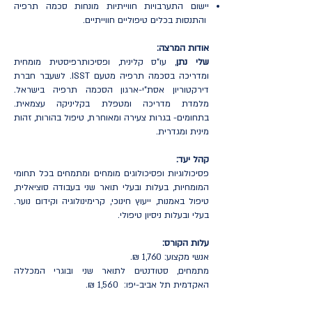
יישום התערבויות חווייתיות מונחות סכמה תרפיה
והתנסות בכלים טיפוליים חווייתיים.
אודות המרצה:
שלי נתן
, עו"ס קלינית, ופסיכותרפיסטית מומחית
ומדריכה בסכמה תרפיה מטעם ISST. לשעבר חברת
דירקטוריון אסת"י-ארגון הסכמה תרפיה בישראל.
מלמדת מדריכה ומטפלת בקליניקה עצמאית.
בתחומים- בגרות צעירה ומאוחרת, טיפול בהורות, זהות
מינית ומגדרית.
קהל יעד:
פסיכולוגיות ופסיכולוגים מומחים ומתמחים בכל תחומי
המומחיות, בעלות ובעלי תואר שני בעבודה סוציאלית,
טיפול באמנות, ייעוץ חינוכי, קרימינולוגיה וקידום נוער.
בעלי ובעלות ניסיון טיפולי.
עלות הקורס:
אנשי מקצוע: 1,760 ₪.
מתמחים, סטודנטים לתואר שני ובוגרי המכללה
האקדמית תל אביב-יפו: 1,560 ₪.