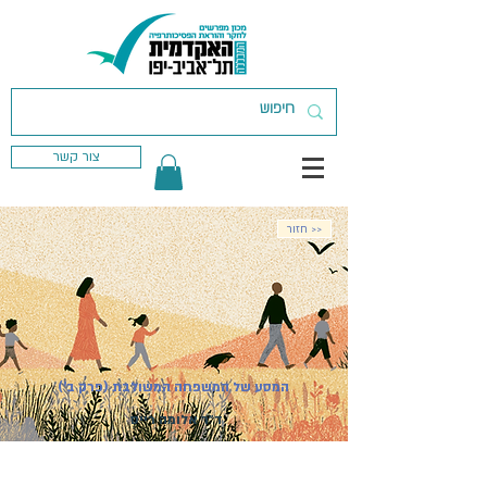
צור קשר
חזור >>
המסע של המשפחה המשולבת (פרק ב')
ד״ר אלומה רייס
מועד פתיחת הקורס:
06.04.2027
| סדנה
מקוונת | ההרשמה בעיצומה