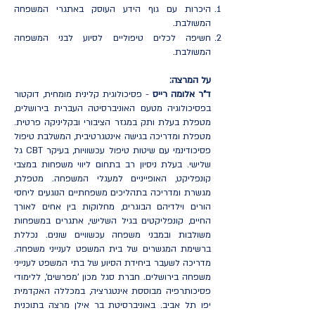
היכרות עם גוף הידע העוסק באתגרי המשפחה
המשולבת.
חשיפה לכלים טיפוליים לסיוע לבני המשפחה
המשולבת.
על המרצה:
ד"ר אלומה רייס
- פסיכולוגית קלינית מומחית, דוקטור
בפסיכולוגיה מטעם האוניברסיטה העברית בירושלים,
מטפלת בעלת ותק במגזר הציבורי ובקליניקה פרטית.
מטפלת ומדריכה בגישה אינטגרטיבית, המשלבת טיפול
פסיכודינמי עם שיטות טיפול עכשוויות, בעיקר CBT גל
שלישי. בעלת ניסיון רב בתחום ליווי משפחות במצבי
קונפליקט, האופייניים למעגלי המשפחה. מטפלת,
מגשרת ומדריכה בתהליכים משפחתיים הנוגעים ליחסי
הורים וילדיהם הבוגרים, מחלוקות בין אחים לאורך
החיים, קונפליקטים בגיל השלישי, אתגרים במשפחות
משולבות ובמבני משפחה עכשוויים שונים. נכללת
ברשימת המגשרים של בית המשפט לענייני משפחה.
מדריכה לשעבר ביחידת הסיוע של בתי המשפט לענייני
משפחה בירושלים. חברת סגל מכון 'מפרשים', ללימודי
פסיכותרפיה מבוססת אינטגרציה, במכללה האקדמית
יפו תל אביב. באוניברסיטת בר אילן מרצה בתוכנית