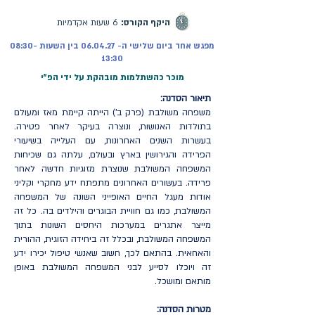
היקף הקורס:
6 שעות אקדמיות
מפגש אחד ביום שלישי ה- 06.04.27 בין השעות 08:30-
13:30
מוכר כהשתלמות מובהקת על ידי הפ"י
תיאור הסדנה:
משפחה משולבת (פרק ב') הייתה קיימת מאז ומעולם
בתולדות האנושות, ונוצרה בעיקר לאחר פטירה.
בעשרות השנים האחרונות, עם העלייה בשיעורי
הפרידה והגירושין בארץ ובעולם, עלתה גם שכיחות
המשפחה המשולבת שנוצרת מזוגיות חדשה לאחר
פרידה. בעשורים האחרונים מתפתח ידע מחקרי וקליני
אודות מעגל החיים האופייני השונה של המשפחה
המשולבת, כמו גם חוויית הבוגרים והילדים בה. כל זה
מייצר אתגרים במערכות היחסים השונות בתוך
המשפחה המשולבת, ובכלל זה ביחידה הזוגית, ההורית
והאחאית. בהתאם לכך, חשוב שאנשי טיפול יכירו ידע
זה ויוכלו לסייע לבני המשפחה המשולבת באופן
מותאם ומושכל.
מטרות הסדנה: