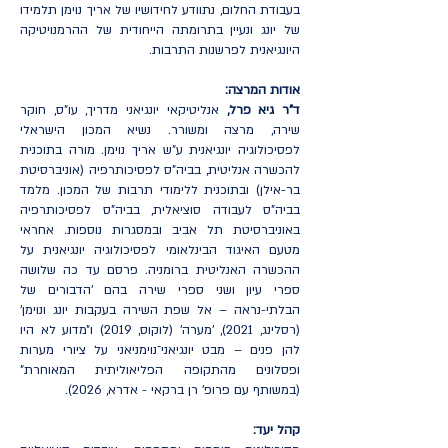
בעבודת החלום, נתוודע לחידושיו של אריך נוימן תלמידו
של יונג ונעיין בתרומתה הייחודית של ההרמנויטיקה
היונגיאנית לפרשנות התרבות.
אודות המרצה:
ד"ר גיא פרל,
אנליטיקאי יונגיאני מדריך, עו"ס, חוקר
שירה, מרצה ומשורר. נשיא המכון הישראלי
לפסיכולוגיה יונגיאנית ע״ש אריך נוימן. מורה בתוכנית
להכשרה אנליטית, בביה"ס לפסיכותרפיה (אוניברסיטת
בר-אילן) ובתוכנית ללימודי תרבות של המכון. מלמד
בביה"ס לעבודה סוציאלית, בביה"ס לפסיכותרפיה
באוניברסיטת תל אביב ובמסגרות נוספות. אחראי
מטעם האיגוד הבינלאומי לפסיכולוגיה יונגיאנית על
ההכשרה האנליטית ברומניה. פרסם עד כה שלושה
ספרי עיון ושני ספרי שירה בהם ׳הדבורים של
הבלתי-נראה – אל שפת השירה בעקבות יונג ונוימן'
(רסלינג, 2021), 'מערה' (לוקוס, 2019) ו״מדוע לא היו
להן פנים – מבט יונגיאני־נוימניאני על ציורי מערות
ופסלונים מהתקופה הפליאוליתית המאוחרת״
(במשותף עם פרופ׳ רן ברקאי - אדרא, 2026).
קהל יעד: