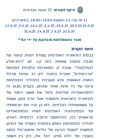
היקף הקורס:
22 שעות אקדמיות
11 ימי שני בין השעות 18:00-19:30, בתאריכים:
22.3.27,15.3.27, 29.3.27, 5.4.27, 12.4.27, 3.5.27, 17.5.27,
31.5.27, 7.6.27, 14.6.27, 21.6.27
מוכר כהשתלמות מובהקת על ידי הפ"י
תיאור הקורס:
בבסיס התיאוריה האנליטית עומדת הנחת קיומה של
שכבה נפשית שאותה כינה ק.ג. יונג "הלא-מודע
הקולקטיבי". שכבה זו, המאורגנת בתבניות המכונות
"ארכיטיפים", אוצרת בתוכה ידע רב אודות מכלול
החוויה האנושית והיא מעורבת בתהליכי התפתחות
וריפוי של כל אחת ואחד מאיתנו. בקורס מבוא זה
לפסיכואנליזה אנליטית נלמד את מושגי היסוד של
התיאוריה היונגיאנית והמשכה אצל אריך נוימן, ונעמוד
על משמעויותיה הקליניות. כמו כן, נכיר את תרומותיה
של הפסיכולוגיה האנליטית לשיח הפסיכואנליטי
מראשיתו בהן התייחסות נרחבת לרוחניות האדם,
תהליכי התפתחות הנפש במחצית השנייה של החיים,
והמשגת ׳העצמי׳ כגרעין של כוליות ואינטגרציה המצוי
בטבורו של הלא מודע. לצד אלו, נדון בין השאר