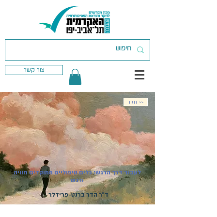
צור קשר
חזור >>
לעבוד דרך הרגש: כלים טיפוליים ממוקדים חוויה
ורגש
ד"ר הדר ברנט-פרידלר
מועד פתיחת הקורס:
23.10.2026
| קורס