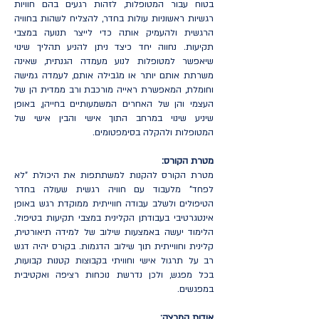
בטוח עבור המטופלות, לזהות רגעים בהם חוויות
רגשיות ראשוניות עולות בחדר, להצליח לשהות בחוויה
הרגשית ולהעמיק אותה כדי לייצר תנועה במצבי
תקיעות. נחווה יחד כיצד ניתן להניע תהליך שינוי
שיאפשר למטופלות לנוע מעמדה הגנתית, שאינה
משרתת אותם יותר או מגבילה אותם, לעמדה גמישה
וחומלת, המאפשרת ראייה מורכבת ורב ממדית הן של
העצמי והן של האחרים המשמעותיים בחייהן, באופן
שיניע שינוי במרחב התוך אישי והבין אישי של
המטופלות ולהקלה בסימפטומים.
מטרת הקורס:
מטרת הקורס להקנות למשתתפות את היכולת "לא
לפחד" מלעבוד עם חוויה רגשית שעולה בחדר
הטיפולים ולשלב עבודה חווייתית ממוקדת רגש באופן
אינטגרטיבי בעבודתן הקלינית במצבי תקיעות בטיפול.
הלימוד יעשה באמצעות שילוב של למידה תיאורטית,
קלינית וחווייתית תוך שילוב הדגמות. בקורס יהיה דגש
רב על תרגול אישי וחוויתי בקבוצות קטנות קבועות,
בכל מפגש, ולכן נדרשת נוכחות רציפה ואקטיבית
במפגשים.
אודות המרצה: