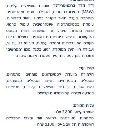
ד"ר הדר ברנט-פרידלר
, עובדת סוציאלית קלינית,
(MSW) פסיכותרפיסטית, מטפלת זוגית ומשפחתית
מוסמכת, בעלת תואר דוקטור בניהול ויישוב סכסוכים.
עוסקת בפסיכותרפיה אינטגרטיבית, טיפול פרטני,
טיפול בהורות וטיפול זוגי ומשפחתי חוויתי מבוסס
התקשרות וגישה דינמית-התייחסותית, בשילוב כלים
מעולם המיינדפולנס וחמלה עצמית, סיביטי גל שלישי,
ועבודה חווייתית ממוקדת רגש. בסגל מכון "מפרשים"
ותוכנית עוגן לפסיכותרפיה מעמדה אינטגרטיבית.
קהל יעד:
הלמידה מיועדת לפסיכולוגים מומחים ומתמחים,
מטפלים משפחתיים זוגיים, מטפלים קבוצתיים,
פסיכיאטרים, עובדים סוציאליים קליניים, מטפלים
בהבעה ויצירה, קרימינולוגים קליניים.
עלות הקורס:
אנשי מקצוע: 2,300 ש"ח
מתמחים, סטודנטים לתואר שני ובוגרי המכללה
האקדמית תל אביב-יפו: 2,100 ש"ח