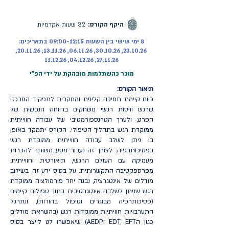
מקוון | ההרשמה בעיצומה
היקף הקורס:
32 שעות אקדמיות
8 ימי שישי בין השעות 09:00-12:15 בתאריכים:
23.10.26, 30.10.26, 06.11.26, 13.11.26, 20.11.26,
27.11.26, 04.12.26, 11.12.26
מוכר כהשתלמות מובהקת על ידי הפ"י
תיאור הקורס:
כיום קיימת תמיכה קלינית ומחקרית לתפקיד המרכזי
שרגש וויסות רגשי משחקים ברווחה הנפשית של
הפרט, ולערך הטרנספורמטיבי של עבודה חווייתית
ממוקדת רגש בתהליך הטיפולי. הקורס יתמקד באופן
בו ניתן לשלב עבודה חווייתית ממוקדת רגש
בפסיכותרפיה. לצורך זה נעבור מסע משותף להכרות
מעמיקה עם העולם הרגשי, תיאורטית וחווייתית,
מפרספקטיבה התקשרותית. על בסיס ידע זה, בשילוב
מודלים של אינטגרציה, נבנה יחד פורמולציה ממוקדת
רגש שניתן לשלבה אינטגרטיבית בתוך טפולים קיימים
(פסיכותרפיה מבוגרים וטיפול בהורות), ונתרגל
התערבויות חוויתיות ממוקדות רגש (בהשראת מודלים
כגון הEDT, EFT וAEDP) שיאפשרו לנו לייצר בסיס