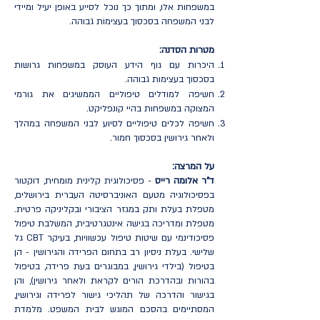
במשפחות אלו, ומתוך כך נוכל לסייע באופן יעיל ומיידי
לבני המשפחה בסכסוך בעצימות גבוהה.
מטרות הסדנה:
היכרות עם גוף הידע העוסק במשפחות גרושות
בסכסוך בעצימות גבוהה.
חשיפה למודלים טיפוליים הממשיגים את גורמי
המצוקה במשפחות בהיי קונפליקט.
חשיפה לכלים טיפוליים לסיוע לבני המשפחה במהלך
ולאחר גירושין בסכסוך חמור.
על המרצה:
ד"ר אלומה רייס
- פסיכולוגית קלינית מומחית, דוקטור
בפסיכולוגיה מטעם האוניברסיטה העברית בירושלים,
מטפלת בעלת ותק במגזר הציבורי ובקליניקה פרטית.
מטפלת ומדריכה בגישה אינטגרטיבית, המשלבת טיפול
פסיכודינמי עם שיטות טיפול עכשוויות, בעיקר CBT גל
שלישי. בעלת ניסיון רב בתחום הפרידה והגירושין - הן
בטיפול (בילדי גירושין, במבוגרים בעת פרידה, בטיפול
בהורות ובהדרכת הורים לקראת ולאחר גירושין), והן
בגישור והדרכה של תהליכי גישור לפרידה וגירושין,
המסתיימים בהסכם המוגש לבית המשפט. מלמדת