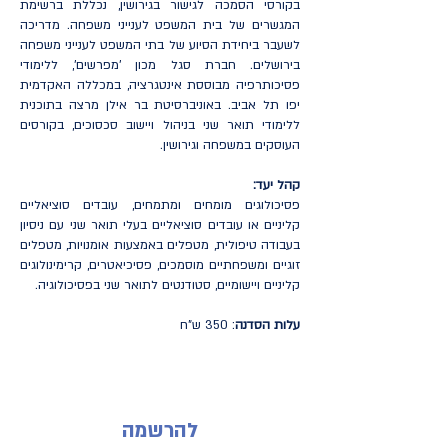
בקורסי הסמכה לגישור בגירושין, נכללת ברשימת
המגשרים של בית המשפט לענייני משפחה. מדריכה
לשעבר ביחידת הסיוע של בתי המשפט לענייני משפחה
בירושלים. חברת סגל מכון 'מפרשים', ללימודי
פסיכותרפיה מבוססת אינטגרציה, במכללה האקדמית
יפו תל אביב. באוניברסיטת בר אילן מרצה בתוכנית
ללימודי תואר שני בניהול ויישוב סכסוכים, בקורסים
העוסקים במשפחה וגירושין.
קהל יעד:
פסיכולוגים מומחים ומתמחים, עובדים סוציאליים
קליניים או עובדים סוציאליים בעלי תואר שני עם ניסיון
בעבודה טיפולית, מטפלים באמצעות אומנויות, מטפלים
זוגיים ומשפחתיים מוסמכים, פסיכיאטרים, קרימינולוגים
קליניים ויישומיים, סטודנטים לתואר שני בפסיכולוגיה.
עלות הסדנה
: 350 ש"ח
להרשמה