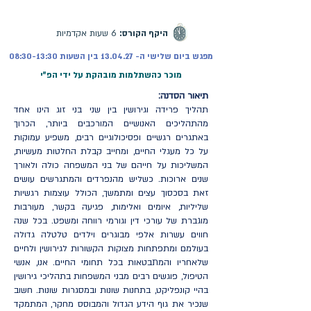
מקוונת | ההרשמה בעיצומה
היקף הקורס:
6 שעות אקדמיות
מפגש ביום שלישי ה- 13.04.27 בין השעות 08:30-13:30
מוכר כהשתלמות מובהקת על ידי הפ"י
תיאור הסדנה:
תהליך פרידה וגירושין בין שני בני זוג הינו אחד
מהתהליכים האנושיים המורכבים ביותר, הכרוך
באתגרים רגשיים ופסיכולוגיים רבים, משפיע עמוקות
על כל מעגלי החיים, ומחייב קבלת החלטות מעשיות,
המשליכות על חייהם של בני המשפחה כולה ולאורך
שנים ארוכות. כשליש מהנפרדים והמתגרשים עושים
זאת בסכסוך עצים ומתמשך, הכולל עוצמות רגשיות
שליליות, איומים ואלימות, פגיעה בקשר, מעורבות
מוגברת של עורכי דין וגורמי רווחה ומשפט. בכל שנה
חווים עשרות אלפי מבוגרים וילדים טלטלה גדולה
בעולמם ומתפתחות מצוקות הקשורות לגירושין ולחיים
שלאחריו והמתבטאות בכל תחומי החיים. אנו, אנשי
הטיפול, פוגשים רבים מבני המשפחות בתהליכי גירושין
בהיי קונפליקט, בתחנות שונות ובמסגרות שונות. חשוב
שנכיר את גוף הידע הגדול והמבוסס מחקר, המתמקד