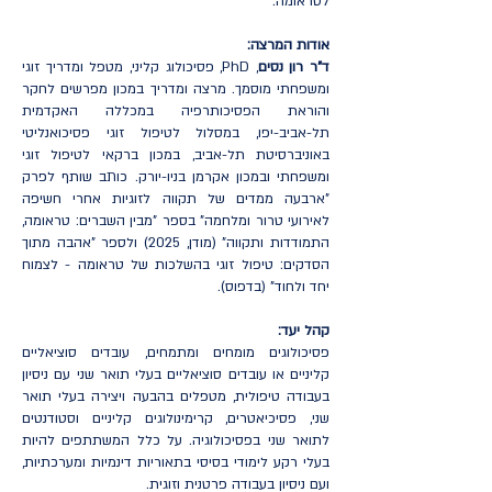
לטראומה.
אודות המרצה:
ד"ר רון נסים
, PhD, פסיכולוג קליני, מטפל ומדריך זוגי
ומשפחתי מוסמך. מרצה ומדריך במכון מפרשים לחקר
והוראת הפסיכותרפיה במכללה האקדמית
תל-אביב-יפו, במסלול לטיפול זוגי פסיכואנליטי
באוניברסיטת תל-אביב, במכון ברקאי לטיפול זוגי
ומשפחתי ובמכון אקרמן בניו-יורק. כותב שותף לפרק
"ארבעה ממדים של תקווה לזוגיות אחרי חשיפה
לאירועי טרור ומלחמה" בספר "מבין השברים: טראומה,
התמודדות ותקווה" (מודן, 2025) ולספר "אהבה מתוך
הסדקים: טיפול זוגי בהשלכות של טראומה - לצמוח
יחד ולחוד" (בדפוס).
קהל יעד:
פסיכולוגים מומחים ומתמחים, עובדים סוציאליים
קליניים או עובדים סוציאליים בעלי תואר שני עם ניסיון
בעבודה טיפולית, מטפלים בהבעה ויצירה בעלי תואר
שני, פסיכיאטרים, קרימינולוגים קליניים וסטודנטים
לתואר שני בפסיכולוגיה. על כלל המשתתפים להיות
בעלי רקע לימודי בסיסי בתאוריות דינמיות ומערכתיות,
ועם ניסיון בעבודה פרטנית וזוגית.