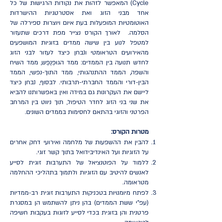
Cycle) המאפשר לזהות את נקודות הרגישות של כל
אחד מבני הזוג ואת אסטרטגיות ההישרדות
האוטומטיות המופעלות בעת איום ויוצרות ספירלה של
הסלמה. לאורך הקורס נצייר מפת דרכים שתעזור
למטפל לנוע בין שישה ממדים בזוגיות המושפעים
מהאירועים הטראומטי ונבחן כיצד לעזור לבני הזוג
לחדש תנועה בין הממדים: ממד הגוּפְנֶפֶש, ממד השיח
והשפה, הממד ההתנהגותי, ממד התוך-נפשי, הממד
הבין-דורי והממד החברתי-תרבותי. לבסוף, נבחן כיצד
ליישם את העקרונות גם במידה ואין באפשרותנו להביא
את שני בני הזוג לחדר הטיפול, תוך ניווט בין המרחב
הפרטני והזוגי בהתאם לחסימות בממדים השונים.
מטרות הקורס:
להבין את ההשפעות של מלחמה ואירועי דחק אחרים
על הזוגיות ועל האינדיבידואל בתוך קשר זוגי.
ללמוד על הפוטנציאל של התערבות זוגית לסייע
לאנשים להיטיב עם הזוגיות ולתמוך בתהליכי ההחלמה
מטראומה.
לפתח מיומנויות בטכניקות התערבות זוגית רב-ממדיות
(עפ"י ששת הממדים) בהן ניתן להשתמש הן במסגרת
פרטנית והן בזוגית בכדי לסייע לזוגות בעקבות חשיפה