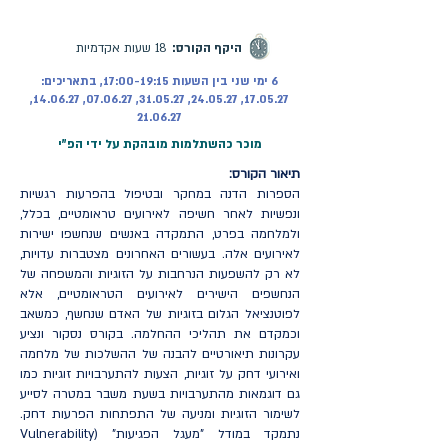
מקוון | ההרשמה בעיצומה
היקף הקורס:
18 שעות אקדמיות
6 ימי שני בין השעות 17:00-19:15, בתאריכים:
17.05.27, 24.05.27, 31.05.27, 07.06.27, 14.06.27,
21.06.27
מוכר כהשתלמות מובהקת על ידי הפ"י
תיאור הקורס:
הספרות הדנה במחקר ובטיפול בהפרעות רגשיות
ונפשיות לאחר חשיפה לאירועים טראומטיים, בכלל,
ולמלחמה בפרט, התמקדה באנשים שנחשפו ישירות
לאירועים אלה. בעשורים האחרונים מצטברות עדויות,
לא רק להשפעות הנרחבות על הזוגיות והמשפחה של
הנחשפים הישירים לאירועים הטראומטיים, אלא
לפוטנציאל הגלום בזוגיות של האדם שנחשף, כמשאב
וכמקדם את תהליכי ההחלמה. בקורס נסקור ונציע
עקרונות תיאורטיים להבנה של ההשלכות של מלחמה
ואירועי דחק על זוגיות, הצעות להתערבויות זוגיות כמו
גם דוגמאות מהתערבויות בשעת משבר במטרה לסייע
לשימור הזוגיות ומניעה של התפתחות הפרעות דחק.
נתמקד במודל "מעגל הפגיעות" (Vulnerability