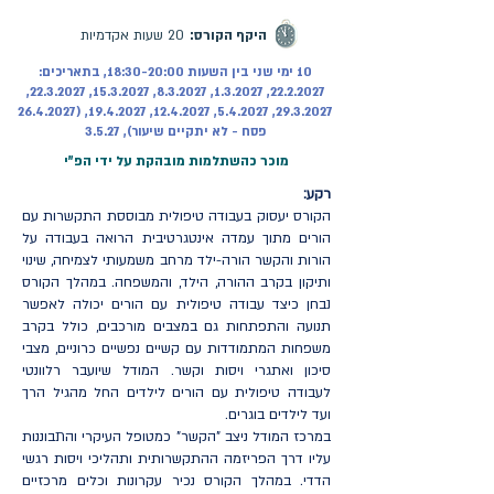
היקף הקורס:
20 שעות אקדמיות
10 ימי שני בין השעות 18:30-20:00, בתאריכים:
,
22.3.2027
,
15.3.2027
, 1.3.2027, 8.3.2027,
22.2.2027
(26.4.2027
,
19.4.2027
,
12.4.2027
, 5.4.2027,
29.3.2027
פסח - לא יתקיים שיעור), 3.5.27
מוכר כהשתלמות מובהקת על ידי הפ"י
רקע:
הקורס יעסוק בעבודה טיפולית מבוססת התקשרות עם
הורים מתוך עמדה אינטגרטיבית הרואה בעבודה על
הורות והקשר הורה-ילד מרחב משמעותי לצמיחה, שינוי
ותיקון בקרב ההורה, הילד, והמשפחה. במהלך הקורס
נבחן כיצד עבודה טיפולית עם הורים יכולה לאפשר
תנועה והתפתחות גם במצבים מורכבים, כולל בקרב
משפחות המתמודדות עם קשיים נפשיים כרוניים, מצבי
סיכון ואתגרי ויסות וקשר. המודל שיועבר רלוונטי
לעבודה טיפולית עם הורים לילדים החל מהגיל הרך
ועד לילדים בוגרים.
במרכז המודל ניצב "הקשר" כמטופל העיקרי והתבוננות
עליו דרך הפריזמה ההתקשרותית ותהליכי ויסות רגשי
הדדי. במהלך הקורס נכיר עקרונות וכלים מרכזיים