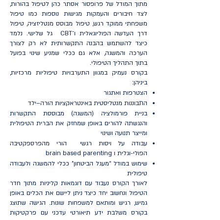
מתוך המודל של פרופסור אסתר כהן לטיפול בהורות,
לצד חיבורים והעמקות מגישות נוספות כמו טיפול
משפחתי ממוקד רגש, טיפול מבוסס מנטליזציה, טיפול
דרך העדשה הפוליוגאלית ו־CBT גל שלישי. נלמד
כיצד להשתמש בהבנה התקשרותית לא רק לצורך
הערכה והמשגה, אלא גם ככלי שמניע שינוי בפועל
בתוך התהליך הטיפולי.
בקורס נעמיק במגוון התערבויות טיפוליות מרכזיות,
ביניהן:
הצטרפות ואתגור
התבוננות מנטליסטית באינטראקציות הורה–ילד
בניית פורמולציה (המשגה) מבוססת התקשרות
והנגשתה להורים באופן שמחזק את הברית הטיפולית
ומייצר תנועה ושינוי
עבודה על ויסות רגשי הורי מהפרספקטיבה
הפולי-וגלית ו brain based parenting
שימוש במודל “מעגל הביטחון” ככלי להמשגה ולעבודה
טיפולית
לאורך הקורס נעבוד עם דוגמאות קליניות מתוך חדר
הטיפול ונחשוב יחד כיצד ניתן ליישם את הכלים באופן
גמיש, רגיש ומותאם למשפחות שונות. הגישה שתוצג
בקורס משלבת ידע תיאורטי עדכני עם פרקטיקות