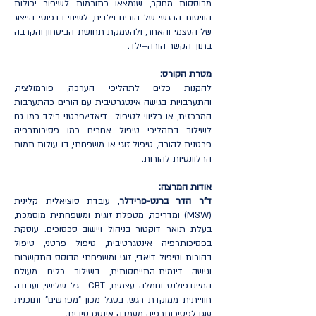
מבוססות מחקר, שנמצאו כתורמות לשיפור יכולות
הוויסות הרגשי של הורים וילדים, לשינוי בדפוסי הייצוג
של העצמי והאחר, ולהעמקת תחושת הביטחון והקרבה
בתוך הקשר הורה–ילד.
מטרת הקורס:
להקנות כלים לתהליכי הערכה, פורמולציה,
והתערבויות בגישה אינטגרטיבית עם הורים כהתערבות
המרכזית, או כליווי לטיפול דיאדי/פרטני בילד כמו גם
לשילוב בתהליכי טיפול אחרים כמו פסיכותרפיה
פרטנית להורה, טיפול זוגי או משפחתי, בו עולות תמות
הרלוונטיות להורות.
אודות המרצה:
ד"ר הדר ברנט-פרידלר
, עובדת סוציאלית קלינית
(MSW) ומדריכה, מטפלת זוגית ומשפחתית מוסמכת,
בעלת תואר דוקטור בניהול ויישוב סכסוכים. עוסקת
בפסיכותרפיה אינטגרטיבית, טיפול פרטני, טיפול
בהורות וטיפול דיאדי, זוגי ומשפחתי מבוסס התקשרות
וגישה דינמית-התייחסותית, בשילוב כלים מעולם
המיינדפולנס וחמלה עצמית, CBT גל שלישי, ועבודה
חווייתית ממוקדת רגש. בסגל מכון "מפרשים" ותוכנית
עוגן לפסיכותרפיה מעמדה אינטגרטיבית.