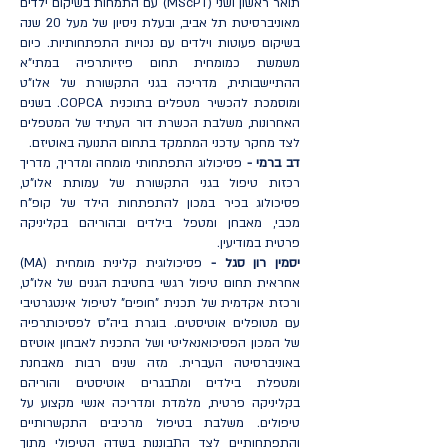
תואר ראשון ושני (MScPT) עם התמחות בשיקום ילדים
מאוניברסיטת תל אביב, ובעלת ניסיון של מעל 20 שנה
בשיקום פעוטות וילדים עם נכויות התפתחותיות. כיום
משמשת כמומחית תחום פיזיותרפיה במתי"א
ההתיישבותית, מדריכה בגני התקשורת של אלו"ט
ומוסמכת להכשיר מטפלים בתוכנית COPCA. בשנים
האחרונות, משלבת הכשרת דור העתיד של המטפלים
לצד מחקר עדכני המתמקד בתחום התנועה באוטיזם.
דב ברמי -
פסיכולוג התפתחותי מומחה ומדריך, מדריך
רכזות טיפול בגני התקשורת של עמותת אלו"ט,
פסיכולוג בכיר במכון להתפתחות הילד של קופ"ח
מכבי, מאבחן ומטפל בילדים ובהוריהם בקליניקה
פרטית במודיעין.
יסמין רון סגל -
פסיכולוגית קלינית מומחית (MA)
אחראית תחום טיפול רגשי בחטיבת הגנים של אלו"ט,
ורכזת אקדמית של תכנית "חופים" לטיפול אינטגרטיבי
עם מטופלים אוטיסטים. בוגרת ביה"ס לפסיכותרפיה
של המכון הפסיכואנאליטי ושל התכנית לאבחון אוטיזם
באוניברסיטה העברית. מזה שנים רבות מאבחנת
ומטפלת בילדים ומתבגרים אוטיסטים והוריהם
בקליניקה פרטית, מלמדת ומדריכה אנשי מקצוע על
טיפולים. משלבת בטיפול מרכיבים התקשרותיים
והתפתחותיים לצד התבוננות בשדה הטיפולי מתוך