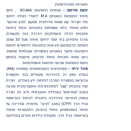
תאוריות פסיכודינמיות.
יפעת מירסקי -
מנתחת התנהגות BCaBA , חינוך
מיוחד התמחות באוטיזם M.A, לימודיי הנחיה לחינוך
מיני חברתי עם שונות נוירולוגית מטעם "מכון ארגמן".
ניסיון טיפולי בלווי משפחות בתוכניות טיפול ביתיות
ותוכניות הכלה והשתלבות, הדרכה בגני תקשורת,
מרכז טיפולים, בתי ספר לחינוך מיוחד מעל 20 שנים.
הנחתה פרקטיקום והרצתה בתוכניות הלימודים לניתוח
התנהגות מיקוד באוטיזם במסגרות אקדמיות מגוונות.
כיום מנחה תוכניות טיפול פרטיות, מייעצת בתחום
ניתוח התנהגות ומרצה סדנאות והשתלמויות.
מיכל ירדני -
פסיכולוגית התפתחותית מומחית (MA).
בעלת נסיון רב בהדרכת מטפלים בגני תקשורת
ובהוראה במסגרת המרכז לפיתוח ידע באלו"ט. חברת
סגל בתכנית "עוגן" לפסיכותרפיה אינטגרטיבית ומרצה
במכון "מפרשים" במכללה האקדמית ת"א יפו. חברה
בצוות ההוראה וההדרכה בתכנית לטיפול בטראומה
בגיל הרך (CPP) במכון "חרוב". מלמדת ומדריכה על
טיפול באוטיסטים, טיפול בהורות, התקשרות וטיפול
בטראומה בגיל הרך. מטפלת בילדים והורים בקליניקה
פרטית בגישה אינטגרטיבית מבוססת התקשרות.
נגה שחר -
מרפאה בעיסוק ומדריכת מרפאות בעיסוק