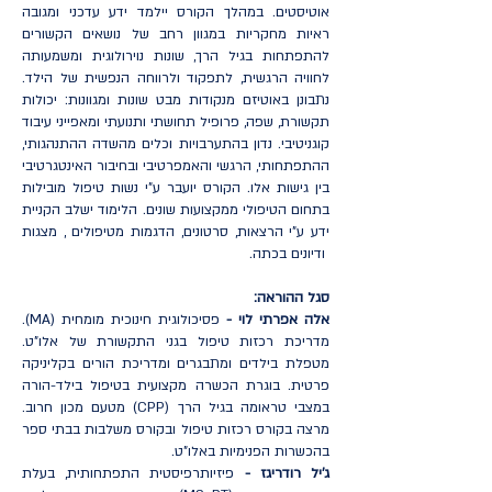
אוטיסטים. במהלך הקורס יילמד ידע עדכני ומגובה
ראיות מחקריות במגוון רחב של נושאים הקשורים
להתפתחות בגיל הרך, שונות נוירולוגית ומשמעותה
לחוויה הרגשית, לתפקוד ולרווחה הנפשית של הילד.
נתבונן באוטיזם מנקודות מבט שונות ומגוונות: יכולות
תקשורת, שפה, פרופיל תחושתי ותנועתי ומאפייני עיבוד
קוגניטיבי. נדון בהתערבויות וכלים מהשדה ההתנהגותי,
ההתפתחותי, הרגשי והאמפרטיבי ובחיבור האינטגרטיבי
בין גישות אלו. הקורס יועבר ע"י נשות טיפול מובילות
בתחום הטיפולי ממקצועות שונים. הלימוד ישלב הקניית
ידע ע"י הרצאות, סרטונים, הדגמות מטיפולים , מצגות
ודיונים בכתה.
סגל ההוראה:
אלה אפרתי לוי -
פסיכולוגית חינוכית מומחית (MA).
מדריכת רכזות טיפול בגני התקשורת של אלו"ט.
מטפלת בילדים ומתבגרים ומדריכת הורים בקליניקה
פרטית. בוגרת הכשרה מקצועית בטיפול בילד-הורה
במצבי טראומה בגיל הרך (CPP) מטעם מכון חרוב.
מרצה בקורס רכזות טיפול ובקורס משלבות בבתי ספר
בהכשרות הפנימיות באלו"ט.
ג'יל רודריגז -
פיזיותרפיסטית התפתחותית, בעלת