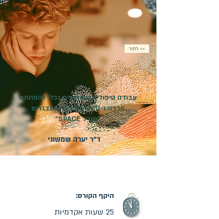
חזור >>
עבודה טיפולית עם הורים ככלי להפחתת
חרדה ו-OCD בילדים ומתבגרים
"מודל SPACE"
ד"ר יערה שמשוני
מועד פתיחת הקורס:
03.11.2026
| קורס מקוון |
ההרשמה בעיצומה
היקף הקורס:
25 שעות אקדמיות