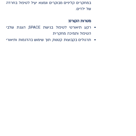
במחקרים קליניים מבוקרים ונמצא יעיל לטיפול בחרדה
של ילדים.
מטרות הקורס:
רקע תיאורטי לטיפול בגישת SPACE, הצגת שלבי
הטיפול ותמיכה מחקרית
תרגולים בקבוצות קטנות, תוך שימוש בהדגמות ותיאורי
מקרה
יישום טיפול ה-SPACE בעבודה עם חרדה של ילדים
הבנה כיצד לצייד הורים באסטרטגיות וכלים
להתמודדות עם מגוון תגובות מאתגרות מצד הילד
מפגשי דיון והדרכה בהם ניתן יהיה להתייעץ על מקרים
קליניים ולתרגל מיומנויות שנלמדו בקורס
אודות המרצה:
ד"ר יערה שמשוני,
פסיכולוגית קלינית מומחית.
במסגרת הפוסט-דוקטורט שימשה כמטפלת, מדריכה
וחוקרת במרפאת החרדה של המרכז לחקר הילד
באוניברסיטת ייל (Yale Child Study Center) תחת
הנחייתם של פרופ' אלי ליבוביץ ופרופ' וונדי סילברמן,
והיא עודנה חברת סגל מן הקהילה במרפאה בתפקיד
Community Clinical Assistant Professor. בשנים