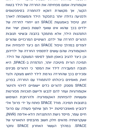
אקומודציה אמנם מפחיתה את החרדה של הילד בטווח
הקצר, אך מקושרת דווקא להחמרה בסימפטומים
ולפגיעה גדולה יותר בתפקוד הילד והמשפחה לאורך
זמן. טיפול באמצעות SPACE הנו ייחודי לחרדה של
ילדים בכך שהוא אינו שואף לשנות באופן ישיר את
התנהגות הילד, אלא מתמקד בהבנה ובשינוי תגובות
ההורים לחרדה של ילדם. השינויים המרכזיים שהורים
לומדים במהלך טיפול SPACE הם כיצד להפחית את
האקומודציה שהם עושים לתסמיני החרדה של ילדיהם,
וכן כיצד להגיב באופן תומך לסימני המצוקה של הילד.
תמיכה הורית מיטיבה יותר, הנלמדת ב-SPACE, היא
תגובה המעבירה לילד את המסר כי ההורים מבינים
ומכירים בכך שהחרדה גורמת לילד לחוש מצוקה ולצד
זאת, מאמינים ביכולתו להתמודד עם החרדה. בפרט,
SPACE מספק להורים כלים יישומיים לזיהוי ולניטור
אקומודציות ועוזר להם לגבש וליישם תוכניות מפורטות
ומעשיות להפחתת האקומודציה ולהרחבת השימוש
בתגובות תמיכה. מודל SPACE פותח על ידי פרופ' אלי
ליבוביץ מאוניברסיטת ייל תוך שיתוף פעולה עם פרופ'
חיים עומר, מייסד גישת ההתנגדות הלא-אלימה (NVR),
שעקרונותיה מהווים חלק חשוב מהבסיס התאורטי של
SPACE. במהלך העשור האחרון SPACE נחקר