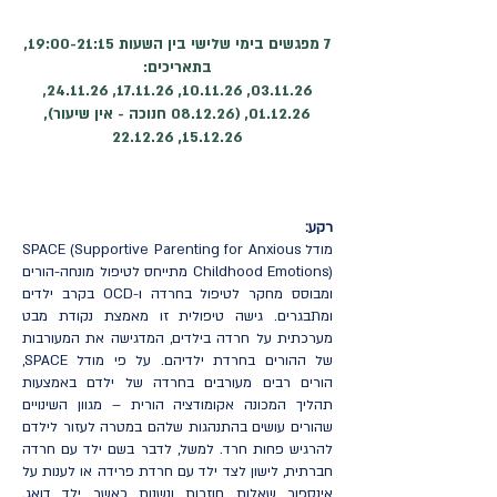
7 מפגשים בימי שלישי בין השעות 19:00-21:15,
בתאריכים:
03.11.26, 10.11.26, 17.11.26, 24.11.26,
01.12.26, (08.12.26 חנוכה - אין שיעור),
15.12.26, 22.12.26
רקע:
מודל SPACE (Supportive Parenting for Anxious
Childhood Emotions) מתייחס לטיפול מונחה-הורים
ומבוסס מחקר לטיפול בחרדה ו-OCD בקרב ילדים
ומתבגרים. גישה טיפולית זו מאמצת נקודת מבט
מערכתית על חרדה בילדים, המדגישה את המעורבות
של ההורים בחרדת ילדיהם. על פי מודל SPACE,
הורים רבים מעורבים בחרדה של ילדם באמצעות
תהליך המכונה אקומודציה הורית – מגוון השינויים
שהורים עושים בהתנהגות שלהם במטרה לעזור לילדם
להרגיש פחות חרד. למשל, לדבר בשם ילד עם חרדה
חברתית, לישון לצד ילד עם חרדת פרידה או לענות על
אינספור שאלות חוזרות ונשנות כאשר ילד דואג.