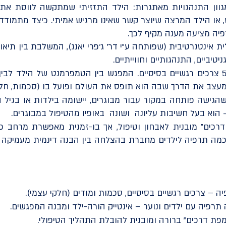
גוון התנהגויות מאתגרות: הילד התזזיתי שמתקשה לווסת את 
 או הילד המרצה שיוצר קשר שאינו מרגיש אמיתי. כיצד מתמודדי
ה מציעה מענה מקיף לכך.
 אינטגרטיבית (שפותחה ע"י דר' ג'פרי יאנג), המשלבת בין תיאו
טיביים, התנהגותיים וחווייתיים.
הבסיס לגישה: הילד נולד עם 5 צרכים רגשיים בסיסיים. המפגש בין הטמפרמנט של 
מעצב את הדרך שבה הוא תופס את העולם ופועל בו (סכמות, חלק
שהגישה פותחה במקור עבור מבוגרים, יישומה בילדות או בגיל 
הוא בעל חשיבות עליונה ושונה באופיו מהטיפול במבוגרים.
כים" מובנית לאבחון וטיפול, אך בו-זמנית מאפשרת מרחב פע
מה תרפיה לילדים מחברת בהצלחה בין הבנה דינמית מעמיקה ל
ה – צרכים רגשיים בסיסיים, סכמות ומודים (חלקי עצמי).
תרפיה עם ילדים ונוער – אינטייק הורה-ילד ומבנה המפגשים.
מפת דרכים" ברורה ומובנית להובלת התהליך הטיפולי.