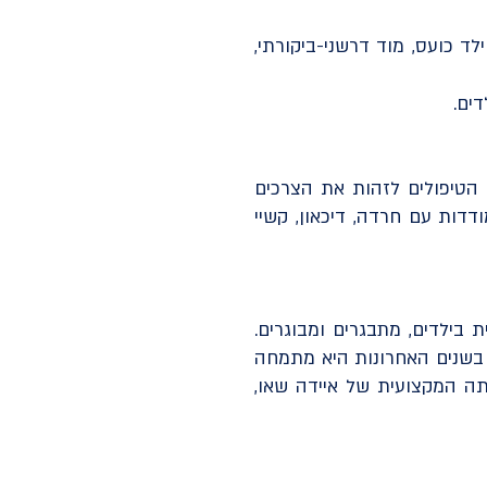
 פגיע, ילד כועס, מוד דרשני-ביקורתי,
דים.
הטיפולים לזהות את הצרכים
דדות עם חרדה, דיכאון, קשיי
ת בילדים, מתבגרים ומבוגרים.
לה תמצאו מגוון גישות מתקדמות כמו CBT, ACT, EFT ו-ABFT, כאשר בשנים האחרונות היא מתמחה
ה המקצועית של איידה שאו,