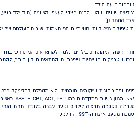
המודים עם הילד.
ה עם "מודים" (Modes) בגילאים שונים: זיהוי והבנת מצבי העצמי השונים (מוד ילד
לד המתבונן).
 טיפול קוגניטיביות וחווייתיות המותאמות ישירות לעולמם של יל
ות הגישה הממוקדת בילדים, נלמד לקרוא את המתרחש בחדר 
רכוש טכניקות חווייתיות ויצירתיות המתאימות בין היתר, להתמו
לינית ופסיכולוגית שיקומית מומחית. היא מטפלת בקליניקה פרטי
בארגז הכלים הטיפולי ש
רתה בסכמה תרפיה לילדים ונוער עברה בלונדון תחת הנחיית
טעם ארגון ה-ISST העולמי.