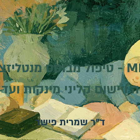
וסס מנטליזציה
 ויישום קליני מינקות ועד 
ד"ר שמרית פישר