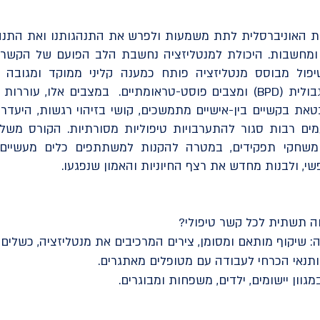
ית האוניברסלית לתת משמעות ולפרש את התנהגותנו ואת התנ
ת ומחשבות. היכולת למנטליזציה נחשבת הלב הפועם של הקשר ה
טיפול מבוסס מנטליזציה פותח כמענה קליני ממוקד ומגובה מ
מורכבת, כגון הפרעת אישיות גבולית (BPD) ומצבים פוסט-טראומתיים. במצבים
ת בקשיים בין-אישיים מתמשכים, קושי בזיהוי רגשות, היעדר ו
מים רבות סגור להתערבויות טיפוליות מסורתיות. הקורס משל
ומשחקי תפקידים, במטרה להקנות למשתתפים כלים מעשיים 
י, ולבנות מחדש את רצף החיוניות והאמון שנפגעו.
ווה תשתית לכל קשר טיפולי?
יקוף מותאם ומסומן, צירים המרכיבים את מנטליזציה, כשלים במנטליזציה,
ותנאי הכרחי לעבודה עם מטופלים מאתגרים.
וון יישומים, ילדים, משפחות ומבוגרים.