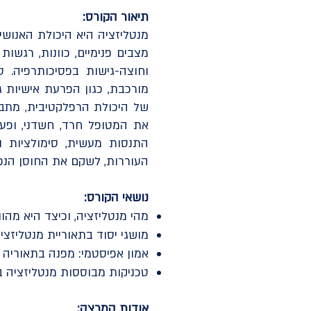
תיאור הקורס:
מנטליזציה היא היכולת האנוש
מצבים פנימיים, כוונות, רגשו
וחוצה-גישות בפסיכותרפיה. 
של היכולת הרפלקטיבית, מתבטא
את המטופל חרד, חשדני, ופע
התנסות מעשית, סימולציות 
העוררות, לשקם את החוסן הנפש
נושאי הקורס:
מהי מנטליזציה, וכיצד היא מה
מושגי יסוד בתאוריית מנטליזציה: ש
אמון אפיסטמי: מפנה בתאוריה 
טכניקות מבוססות מנטליזציה במג
אודות המרצה: