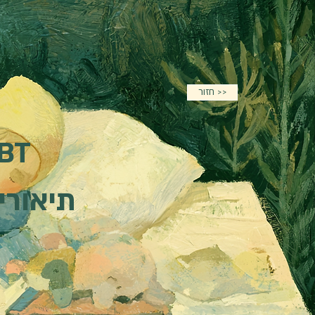
חזור >>
MBT - טיפול מב
תיאוריה