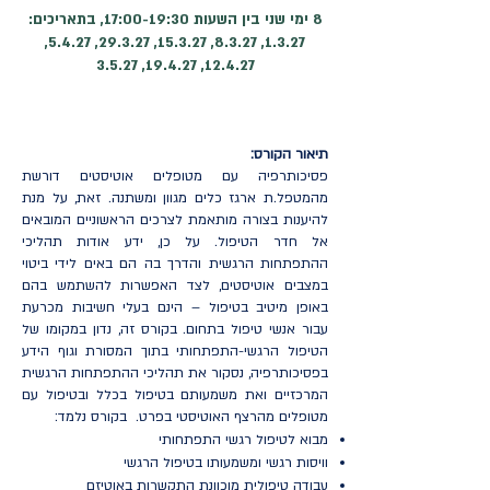
8 ימי שני בין השעות 17:00-19:30, בתאריכים:
1.3.27, 8.3.27, 15.3.27, 29.3.27, 5.4.27,
12.4.27, 19.4.27, 3.5.27
תיאור הקורס:
פסיכותרפיה עם מטופלים אוטיסטים דורשת
מהמטפל.ת ארגז כלים מגוון ומשתנה. זאת, על מנת
להיענות בצורה מותאמת לצרכים הראשוניים המובאים
אל חדר הטיפול. על כן, ידע אודות תהליכי
ההתפתחות הרגשית והדרך בה הם באים לידי ביטוי
במצבים אוטיסטים, לצד האפשרות להשתמש בהם
באופן מיטיב בטיפול – הינם בעלי חשיבות מכרעת
עבור אנשי טיפול בתחום. בקורס זה, נדון במקומו של
הטיפול הרגשי-התפתחותי בתוך המסורת וגוף הידע
בפסיכותרפיה, נסקור את תהליכי ההתפתחות הרגשית
המרכזיים ואת משמעותם בטיפול בכלל ובטיפול עם
מטופלים מהרצף האוטיסטי בפרט. בקורס נלמד:
מבוא לטיפול רגשי התפתחותי
וויסות רגשי ומשמעותו בטיפול הרגשי
עבודה טיפולית מוכוונת התקשרות באוטיזם