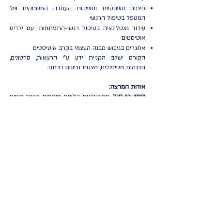
פיתוח משחקיות וחשיבות העמדה המשחקית של
המטפל בטיפול הרגשי
עידוד מנטליזציה בטיפול רגשי-התפתחותי עם ילדים
אוטיסטים
אתגרים בגיבוש מבנה העצמי בקרב אוטיסטים
הקורס ישלב הקניית ידע ע"י הרצאות, סרטונים,
הדגמות מטיפולים, מצגות ודיונים בכתה.
אודות המרצה:
יסמין רון סגל
, פסיכולוגית קלינית מומחית, רכזת תחום
הטיפול הרגשי בחטיבת הגנים של אלו"ט, מנהלת
אקדמית של תכנית "חופים" לטיפול אינטגרטיבי עם
מטופלים אוטיסטיום. בוגרת ביה"ס לפסיכותרפיה של
המכון הפסיכואנליטי ושל התכנית לאבחון אוטיזם
באוניברסיטה העברית. מזה שנים רבות מאבחנת
ומטפלת בילדים ומתבגרים אוטיסטים והוריהם, מלמדת
ומדריכה אנשי מקצוע על טיפול ואבחון. משלבת
בטיפול מרכיבים התקשרותיים והתפתחותיים לצד
התבוננות בשדה הטיפולי מתוך תאוריות פסיכודינמיות.
קהל יעד:
מטפלים מתחום בריאות הנפש (פסיכולוגים, עו"סים,