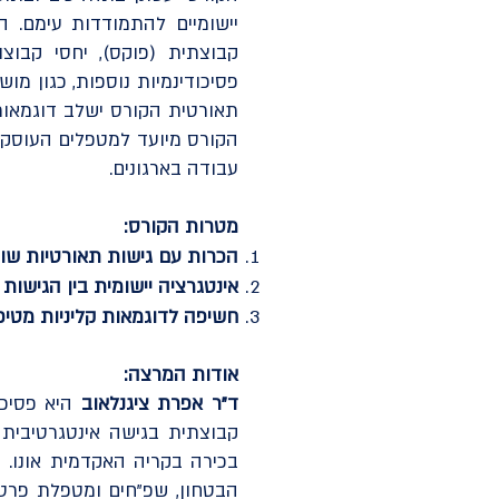
יישומיים להתמודדות עימם. ה
קבוצתית (פוקס), יחסי קבוצו
פסיכודינמיות נוספות, כגון מו
תאורטית הקורס ישלב דוגמאות
הקורס מיועד למטפלים העוסקים 
עבודה בארגונים.
מטרות הקורס:
הכרות עם גישות תאורטיות שונ
אינטגרציה יישומית בין הגישות
חשיפה לדוגמאות קליניות מטיפ
אודות המרצה:
ד"ר אפרת ציגנלאוב
היא פסיכו
קבוצתית בגישה אינטגרטיבית
בכירה בקריה האקדמית אונו. 
הבטחון, שפ"חים ומטפלת פרטני