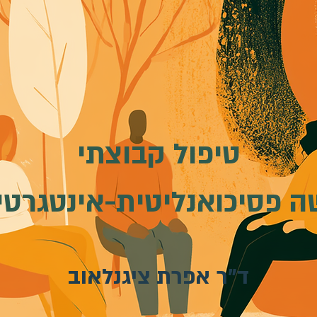
טיפול קבוצתי
ה פסיכואנליטית-אינטגרטי
ד"ר אפרת ציגנלאוב