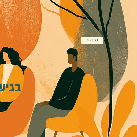
חזור >>
בגיש