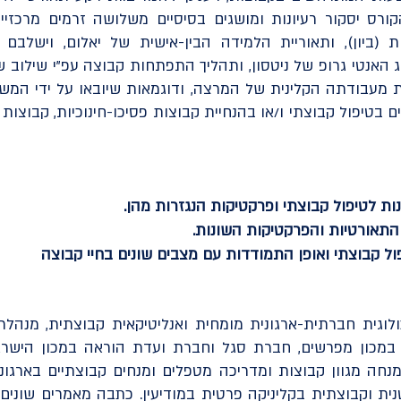
קורס יסקור רעיונות ומושגים בסיסיים משלושה זרמים מרכזי
ת (ביון), ותאוריית הלמידה הבין-אישית של יאלום, וישלבם 
שג האנטי גרופ של ניטסון, ותהליך התפתחות קבוצה עפ"י שילוב 
 מעבודתה הקלינית של המרצה, ודוגמאות שיובאו על ידי המ
בטיפול קבוצתי ו/או בהנחיית קבוצות פסיכו-חינוכיות, קבוצות
ות לטיפול קבוצתי ופרקטיקות הנגזרות מהן.
 התאורטיות והפרקטיקות השונות.
ול קבוצתי ואופן התמודדות עם מצבים שונים בחיי קבוצה
לוגית חברתית-ארגונית מומחית ואנליטיקאית קבוצתית, מנהלת 
 במכון מפרשים, חברת סגל וחברת ועדת הוראה במכון הישראל
מנחה מגוון קבוצות ומדריכה מטפלים ומנחים קבוצתיים בארגונ
ת וקבוצתית בקליניקה פרטית במודיעין. כתבה מאמרים שונים 