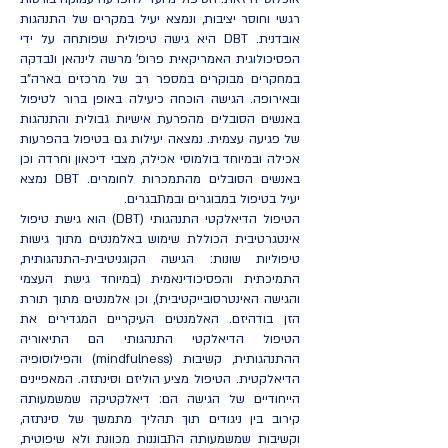
רגשי וחוסר יציבות, ונמצא יעיל במקרים של התנהגות
אובדנית. DBT היא גישה טיפולית שפותחה על ידי
הפסיכולוגית האמריקאית פרופ' מרשה לינהאן ונבדקה
במחקרים מבוקרים במספר רב של מרכזים בארה"ב
ובאירופה. הגישה הוכחה כיעילה באופן ברור לטיפול
באנשים הסובלים מהפרעת אישיות גבולית והתנהגות
של פגיעה עצמית. נמצאה יעילות גם בטיפול בהפרעות
אכילה ובמיוחד בולמוסי אכילה, מצבי דיכאון וחרדה וכן
באנשים הסובלים מהתמכרות לחומרים. DBT נמצא
יעיל בטיפול במבוגרים ובמתבגרים.
הטיפול הדיאלקטי התנהגותי (DBT) הוא גישת טיפול
אינטגרטיבית הכוללת שימוש באלמנטים מתוך גישות
טיפוליות שונות: הגישה הקוגניטיבית-התנהגותית,
התמיכתית והפסיכודינאמית (במיוחד גישת העצמי
והגישה האינטרסובייקטיבית), וכן אלמנטים מתוך תורת
הזן בודהיזם. האלמנטים העיקריים המגדירים את
הטיפול הדיאלקטי התנהגותי הם התיאוריה
ההתנהגותית, קשיבות (mindfulness) והפילוסופיה
הדיאלקטית. הטיפול מציע הוליזם וסינתזה. המאפיינים
הייחודיים של הגישה הם: דיאלקטיקה שמשמעותה
קירוב בין ניגודים תוך תהליך מתמשך של סינתזה,
וקשיבות שמשמעותה התבוננות מכוונת ולא שיפוטית,