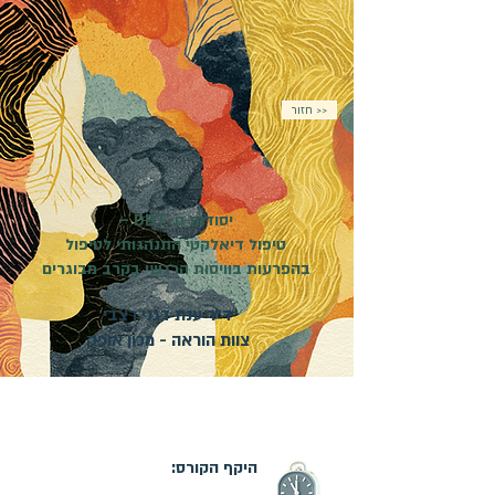
חזור >>
יסודות ה-DBT –
טיפול דיאלקטי התנהגותי לטיפול
בהפרעות בוויסות הרגשי בקרב מבוגרים
ד״ר ענת דגני רצבי
צוות הוראה - מכון אופק
מועד פתיחת הקורס:
05.01.2027
| קורס מקוון |
ההרשמה בעיצומה
היקף הקורס: