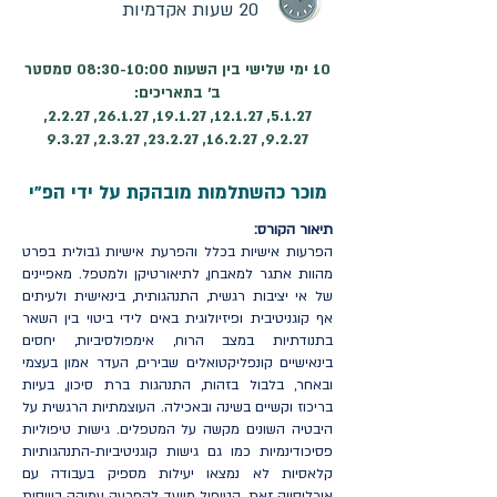
20 שעות אקדמיות
10 ימי שלישי בין השעות 08:30-10:00 סמסטר
ב׳ בתאריכים:
5.1.27, 12.1.27, 19.1.27, 26.1.27, 2.2.27,
9.2.27, 16.2.27, 23.2.27, 2.3.27, 9.3.27
מוכר כהשתלמות מובהקת על ידי הפ"י
תיאור הקורס:
הפרעות אישיות בכלל והפרעת אישיות גבולית בפרט
מהוות אתגר למאבחן, לתיאורטיקן ולמטפל. מאפיינים
של אי יציבות רגשית, התנהגותית, בינאישית ולעיתים
אף קוגניטיבית ופיזיולוגית באים לידי ביטוי בין השאר
בתנודתיות במצב הרוח, אימפולסיביות, יחסים
בינאישיים קונפליקטואלים שבירים, העדר אמון בעצמי
ובאחר, בלבול בזהות, התנהגות ברת סיכון, בעיות
בריכוז וקשיים בשינה ובאכילה. העוצמתיות הרגשית על
היבטיה השונים מקשה על המטפלים. גישות טיפוליות
פסיכודינמיות כמו גם גישות קוגניטיביות-התנהגותיות
קלאסיות לא נמצאו יעילות מספיק בעבודה עם
אוכלוסייה זאת. הטיפול מיועד להפרעה עמוקה בוויסות