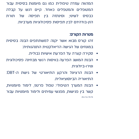
המהווה עמדה טיפולית כמו גם מיומנות בסיסית עבור
המטופלים והמטפלים כאחד. קיים דגש על קבלה
כבסיס לשינוי, וסינתזה בין תפיסה של תורת
הזן-בודהיזם לבין תפיסות פסיכולוגיות מערביות.
מטרות הקורס:
זהו קורס מבוא אשר יקנה למשתתפים הבנה בסיסית
במונחים של הגישה הדיאלקטית התנהגותית:
סקירה קצרה על הפרעת אישיות גבולית.
הבנת המושג הפרעה בוויסות רגשי מבחינה פסיכולוגית
ונוירו-ביולוגית.
הבנת הרציונל והרקע התיאורטי של גישת ה-DBT:
התיאוריה הביוסוציאלית.
הבנת המערך הטיפולי: טפול פרטני, לימוד מיומנויות,
קשר בין פגישות, מפגשי עמיתים ולימוד מיומנויות עבור
ההורים.
הצגת האלמנטים המרכזיים ב-DBT: הפילוסופיה
הדיאלקטית, קשיבות, ולידציה, פיתרון בעיות.
לימוד עקרונות בסיסיים של הגישה הטיפולית הפרטנית
- על מה ואיך עובדים.
הצגת הבסיס התיאורטי של לימוד מיומנויות.
הקורס יועבר בצורה חווייתית הכוללת הרצאות, אמצעי