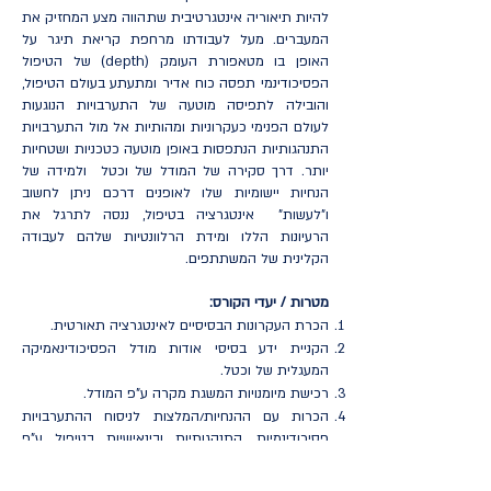
להיות תיאוריה אינטגרטיבית שתהווה מצע המחזיק את
המעברים. מעל לעבודתו מרחפת קריאת תיגר על
האופן בו מטאפורת העומק (depth) של הטיפול
הפסיכודינמי תפסה כוח אדיר ומתעתע בעולם הטיפול,
והובילה לתפיסה מוטעה של התערבויות הנוגעות
לעולם הפנימי כעקרוניות ומהותיות אל מול התערבויות
התנהגותיות הנתפסות באופן מוטעה כטכניות ושטחיות
יותר. דרך סקירה של המודל של וכטל ולמידה של
הנחיות יישומיות שלו לאופנים דרכם ניתן לחשוב
ו"לעשות" אינטגרציה בטיפול, ננסה לתרגל את
הרעיונות הללו ומידת הרלוונטיות שלהם לעבודה
הקלינית של המשתתפים.
מטרות / יעדי הקורס:
הכרת העקרונות הבסיסיים לאינטגרציה תאורטית.
הקניית ידע בסיסי אודות מודל הפסיכודינאמיקה
המעגלית של וכטל.
רכישת מיומנויות המשגת מקרה ע"פ המודל.
הכרות עם ההנחיות/המלצות לניסוח ההתערבויות
פסיכודינמיות, התנהגותיות ובינאישיות בטיפול ע"פ
וכטל.
ביסוס ההבנה של הקשר הטיפולי כמחולל תהליכי שינוי