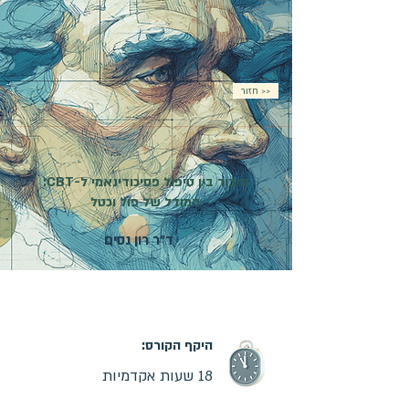
חזור >>
חיבור בין טיפול פסיכודינאמי ל-CBT:
המודל של פול וכטל
ד"ר רון נסים
מועד פתיחת הקורס:
05.11.2026
| קורס מקוון |
ההרשמה בעיצומה
היקף הקורס:
18 שעות אקדמיות