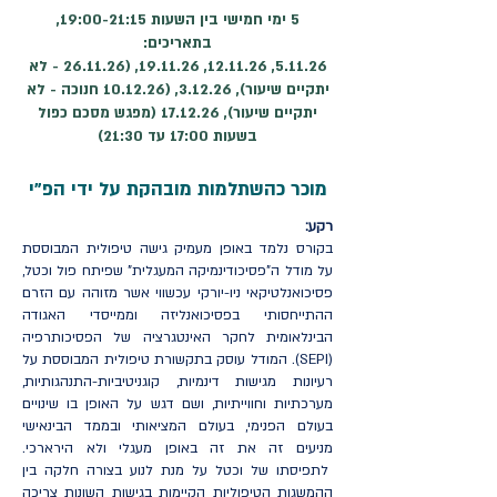
5 ימי חמישי בין השעות 19:00-21:15,
בתאריכים:
5.11.26, 12.11.26, 19.11.26, (26.11.26 - לא
יתקיים שיעור), 3.12.26, (10.12.26 חנוכה - לא
יתקיים שיעור), 17.12.26 (מפגש מסכם כפול
בשעות 17:00 עד 21:30)
מוכר כהשתלמות מובהקת על ידי הפ"י
רקע:
בקורס נלמד באופן מעמיק גישה טיפולית המבוססת
על מודל ה"פסיכודינמיקה המעגלית" שפיתח פול וכטל,
פסיכואנלטיקאי ניו-יורקי עכשווי אשר מזוהה עם הזרם
ההתייחסותי בפסיכואנליזה וממייסדי האגודה
הבינלאומית לחקר האינטגרציה של הפסיכותרפיה
(SEPI). המודל עוסק בתקשורת טיפולית המבוססת על
רעיונות מגישות דינמיות, קוגניטיביות-התנהגותיות,
מערכתיות וחווייתיות, ושם דגש על האופן בו שינויים
בעולם הפנימי, בעולם המציאותי ובממד הבינאישי
מניעים זה את זה באופן מעגלי ולא הירארכי.
לתפיסתו של וכטל על מנת לנוע בצורה חלקה בין
ההמשגות הטיפוליות הקיימות בגישות השונות צריכה