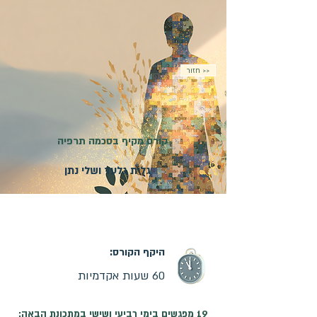
חזור >>
קורס מקיף בסכמה תרפיה
גלית גלעד ושלי נתן
מועד פתיחת הקורס:
16.12.2026
| קורס משולב -
מקוון ופרונטלי | ההרשמה בעיצומה
היקף הקורס:
60 שעות אקדמיות
19 מפגשים בימי רביעי ושישי במתכונת הבאה: