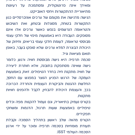
ומאידך אינה פרוטוקולית, ומסתמכת על רעיונות
מתיאוריית ההתקשרות ויחסי האובייקט.
הגישה מדגישה את מקומם של צרכים אוניברסליים כגון
התקשרות בטוחה, מסוגלות ובטחון, ואת השיבוש
והטראומה הנרשמים בנפש כאשר צרכים אלו אינם
מסופקים. העבודה היא באמצעות מיפוי של חלקי עצמי
מבוססי טראומה, לעומת חלקי עצמי בריאים, וחיזוק של
היכולת הבוגרת למלא צרכים שלא סופקו בעבר, באופן
תואם מציאות וגיל.
סכמה תרפיה היא גישה מבוססת חוויה ורגש, כלומר
גישה שאינה מסתפקת בתובנה, אלא חותרת ליצירה
של חוויה מתקנת חיה בחדר הטיפולים. זאת, באמצעות
העמקה של הרגש הפגיע הנוצר במפגש עם החסך,
החלשת ההגנות והביקורת העצמית והחרדה הכרוכה
בכך, והעצמת היכולת להבחין, לקבל ולהפנים חוויות
מתקנות.
בקורס נעמיק בתיאוריה, וגם נעמול להקנות מפה וכלים
טיפוליים באמצעות שעות תרגול, הדגמות ומשחקי
תפקידים.
הקורס מהווה שלב ראשון בתהליך הסמכה וקבלת
תעודת מומחיות בסכמה תרפיה ומוכר על ידי ארגון
הסכמה העולמי ISST.