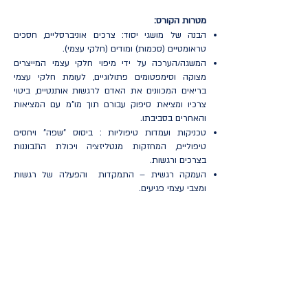
מטרות הקורס:
הבנה של מושגי יסוד: צרכים אוניברסליים, חסכים
טראומטיים (סכמות) ומודים (חלקי עצמי).
המשגה/הערכה על ידי מיפוי חלקי עצמי המייצרים
מצוקה וסימפטומים פתולוגיים, לעומת חלקי עצמי
בריאים המכוונים את האדם לרגשות אותנטיים, ביטוי
צרכיו ומציאת סיפוק עבורם תוך מו"מ עם המציאות
והאחרים בסביבתו.
טכניקות ועמדות טיפוליות : ביסוס "שפה" ויחסים
טיפוליים, המחזקות מנטליזציה ויכולת התבוננות
בצרכים ורגשות.
העמקה רגשית – התמקדות והפעלה של רגשות
ומצבי עצמי פגיעים.
עבודת כסאות – יצירת דיאלוג אינטגרטיבי בין חלקי
עצמי, להאצת שינוי וטרנספורמציה של חלקים
דיספונקציונליים.
עבודה בדמיון – דמיון מודרך לעיבוד אירועים
טראומטיים ויצירת חוויות מתקנות
חוויות מתקנות – חיזוק היכולת להפנים חוויות מתקנות
וגיבוש חלק עצמי בריא יעיל וחומל.