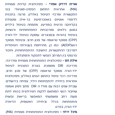
אורית דרדיק אמירי -
פסיכולוגית קלינית מומחית
(MA). אחראית התחום הפסיכו-סוציאלי בגני
התקשורת ומרכזי הטיפול באלו"ט, מרצה בתכנית
ללימודי אוטיזם באוניברסיטת בר-אילן ומטפלת
בקליניקה פרטית במודיעין. מתמחה בטיפול בילדים
במגוון גילאים ומורכבויות התפתחותיות ורגשיות,
בטיפול בהורות ובמבוגרים. עוסקת בטיפול ילד-הורה
(CPP) ממוקד טראומה של מכון חרוב. ובטיפול ממוקד
רגש(AEDP). כמו כן, מתייחסת בעבודתה הטיפולית
למרכיבי ההתקשרות, החשיבה ההתפתחותית, וחיבור
פרגמטי בין המרחב הנפשי לתפקוד והסתגלות.
אילת הס -
פסיכולוגית התפתחותית מומחית ומדריכה.
מדריכת DIR מוסמכת. בוגרת התוכנית לטיפול
ילד-הורה ממוקד טראומה (CPP) של מכון חרוב.
מדריכה רכזי טיפול בתחום הגנים באלו"ט, פסיכולוגית
אחראית ביחידה להתפתחות הילד, צמיחה בירושלים.
עובדת שנים רבות עם מודל ה DIR מתוך ניסיון ואמונה
שחיבור רגשי המותאם ללקות הנוירולוגית בכוחו לתת
מענה רחב ומשמעותי המאפשר בריאות נפשית
והתפתחות בכלל וביחידה האטומית, הדיאדה
ילד-הורה, בפרט.
מיכל ירדני -
פסיכולוגית התפתחותית מומחית (MA).