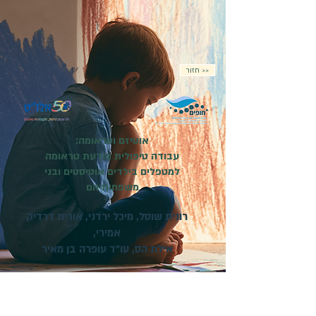
חזור >>
אוטיזם וטראומה:
עבודה טיפולית מודעת טראומה
למטפלים בילדים אוטיסטים ובני
משפחותיהם
רונית שוסל, מיכל ירדני, אורית דרדיק
אמירי,
אילת הס, עו"ד עופרה בן מאיר
מועד פתיחת הקורס:
01.11.2026
| קורס מקוון |
ההרשמה בעיצומה