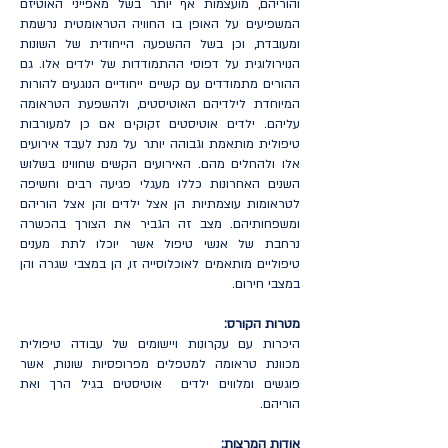
והוריהם, מועצמות אף יותר בשל מאפייני האוטיזם
המשפיעים על האופן בו החוויה הטראומטית נרשמת
ומעובדת, וכן בשל ההשפעה הייחודית של השונות
הנוירולוגית על דפוסי ההתמודדות של ילדים אלו. גם
ההורים מתמודדים עם קשיים ייחודיים הנוגעים להורות
המיוחדת לילדיהם האוטיסטים, ולהשפעת הטראומה
עליהם. ילדים אוטיסטים זקוקים אם כן למעורבות
טיפולית מותאמת וגבוהה יותר על מנת לעבד אירועים
אלו ולהחלים מהם. האירועים הקשים שחווינו בשלוש
השנים האחרונות כללו מעגלי פגיעה רבים וחשיפה
לטראומות עוצמתיות הן אצל ילדים והן אצל הוריהם
ומשפחותיהם. מצב זה הגביר את הצורך בהכשרה
נרחבת של אנשי טיפול אשר יוכלו לתת מענים
טיפוליים מותאמים לאוכלוסייה זו, הן במצבי שגרה והן
במצבי חירום.
מטרות הקורס:
היכרות עם עקרונות ויישומים של עבודה טיפולית
מכוונת טראומה למטפלים מפרופסיות שונות, אשר
פוגשים ומלווים ילדים אוטיסטים בגיל הרך ואת
הוריהם.
אודות המרצות: