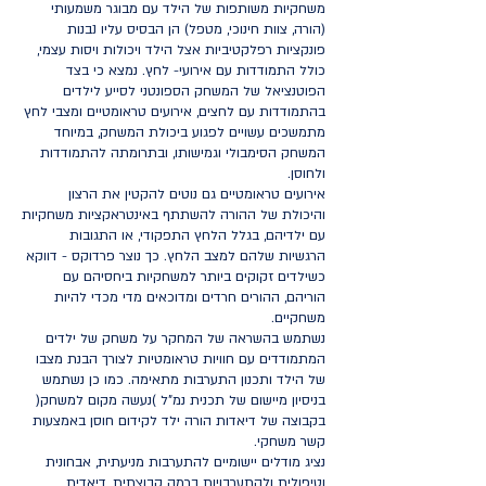
משחקיות משותפות של הילד עם מבוגר משמעותי
(הורה, צוות חינוכי, מטפל) הן הבסיס עליו נבנות
פונקציות רפלקטיביות אצל הילד ויכולות ויסות עצמי,
כולל התמודדות עם אירועי- לחץ. נמצא כי בצד
הפוטנציאל של המשחק הספונטני לסייע לילדים
בהתמודדות עם לחצים, אירועים טראומטיים ומצבי לחץ
מתמשכים עשויים לפגוע ביכולת המשחק, במיוחד
המשחק הסימבולי וגמישותו, ובתרומתה להתמודדות
ולחוסן.
אירועים טראומטיים גם נוטים להקטין את הרצון
והיכולת של ההורה להשתתף באינטראקציות משחקיות
עם ילדיהם, בגלל הלחץ התפקודי, או התגובות
הרגשיות שלהם למצב הלחץ. כך נוצר פרדוקס - דווקא
כשילדים זקוקים ביותר למשחקיות ביחסיהם עם
הוריהם, ההורים חרדים ומדוכאים מדי מכדי להיות
משחקיים.
נשתמש בהשראה של המחקר על משחק של ילדים
המתמודדים עם חוויות טראומטיות לצורך הבנת מצבו
של הילד ותכנון התערבות מתאימה. כמו כן נשתמש
בניסיון מיישום של תכנית נמ"ל )נעשה מקום למשחק(
בקבוצה של דיאדות הורה ילד לקידום חוסן באמצעות
קשר משחקי.
נציג מודלים יישומיים להתערבות מניעתית, אבחונית
וטיפולית ולהתערבויות ברמה קבוצתית, דיאדית