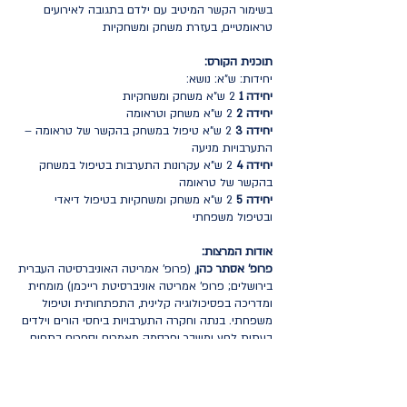
בשימור הקשר המיטיב עם ילדם בתגובה לאירועים
טראומטיים, בעזרת משחק ומשחקיות
תוכנית הקורס:
יחידות: ש"א: נושא:
יחידה 1
2 ש"א משחק ומשחקיות
יחידה 2
2 ש"א משחק וטראומה
יחידה 3
2 ש"א טיפול במשחק בהקשר של טראומה –
התערבויות מניעה
יחידה 4
2 ש"א עקרונות התערבות בטיפול במשחק
בהקשר של טראומה
יחידה 5
2 ש"א משחק ומשחקיות בטיפול דיאדי
ובטיפול משפחתי
אודות המרצות:
פרופ' אסתר כהן
, (פרופ' אמריטה האוניברסיטה העברית
בירושלים; פרופ' אמריטה אוניברסיטת רייכמן) מומחית
ומדריכה בפסיכולוגיה קלינית, התפתחותית וטיפול
משפחתי. בנתה וחקרה התערבויות ביחסי הורים וילדים
בעתות לחץ ומשבר ופרסמה מאמרים וספרים בתחום
הטיפול בהורות ותחום המשחק הפוסט-טראומטי. הוגת
תכנית נמ"ל (נעשה מקום למשחק). חברת הועד המנהל
של "עמותת אמפטיה".