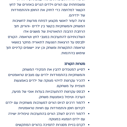
ומשפחתית עם הורים וילדים הגרים באזורים של לחץ
הקשור למלחמה כדי לחזק את החוסן וההתמודדות
של ילדיהם.
נרצה לעזור לאנשי מקצוע לפתח מודעות לחשיבות
המשחק והמשחקיות בקשר בין ילדים -והורים, תוך
הרחבת ההבנה התאורטית של מושגים אלו
השלכותיהם להתערבות במצבי לחץ וטראומה. הקורס
יתבסס על הרצאות הנוגעות לתאוריה מחקר בנושאי
טראומה התקשרות ומשחק וכן יציג יישומים קליניים תוך
שימוש בהדגמות.
מטרות הקורס:
לסייע למטפלים להבין את תפקידי המשחק
והמשחקיות בהתמודדות ילדים עם מצבים טראומטיים
להכיר עקרונות לזיהוי מצוקה של ילדים באמצעות
תצפית על משחקם.
לבסס עקרונות להתערבויות בעלות אופי של מניעה,
הערכה וטיפול באמצעות משחק.
ללמוד דרכים לגיוס הורים למעורבות משחקית עם ילדם
לקידום חוסן והתמודדות עם חוויות טראומטיות
ללמוד דרכים לשלב הורים בהתערבות טיפולית ישירה
עם ילדם הנמצא במצוקה
לקדם בניית מסגרות לתמיכה בהורים המתקשים