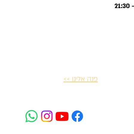
פנה אלינו >>
יות ביטולים
הצהרת נגישות
פרטיות ו
mifrasim@mta.ac.il
רח' רבנו ירוחם 2 תל-אביב-יפו
2085*