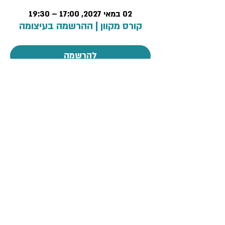
02 במאי 2027, 17:00 – 19:30
קורס מקוון | ההרשמה בעיצומה
להרשמה
פרטיות ותקנון
הצהרת נגישות
פנה אלינו >>
מדיניות ביטולים
2085*
רח' רבנו ירוחם 2 תל-אביב-יפו