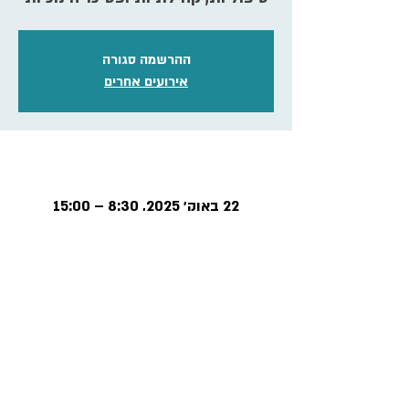
ההרשמה סגורה
אירועים אחרים
זמן ומיקום
22 באוק׳ 2025, 8:30 – 15:00
סינמטק שדרות, הדגל 4, שדרות,
ישראל
פרטיות ותקנון
הצהרת נגישות
פנה אלינו >>