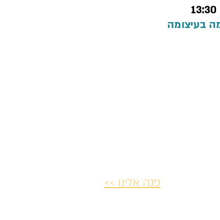
ה בעיצומה
פנה אלינו >>
יות ביטולים
הצהרת נגישות
פרטיות ו