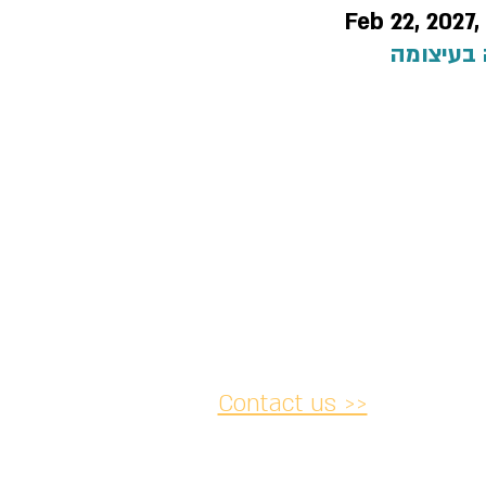
Feb 22, 2027
 בעיצומה
Contact us >>
acy and
Accessibility
Cancellation
lations
Statement