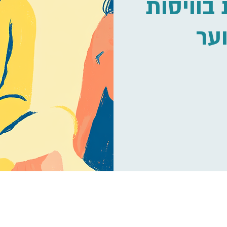
בוויסות
וער
T