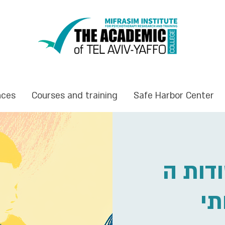
nces
Courses and training
Safe Harbor Center
יסודות ה-DBT – 
תי