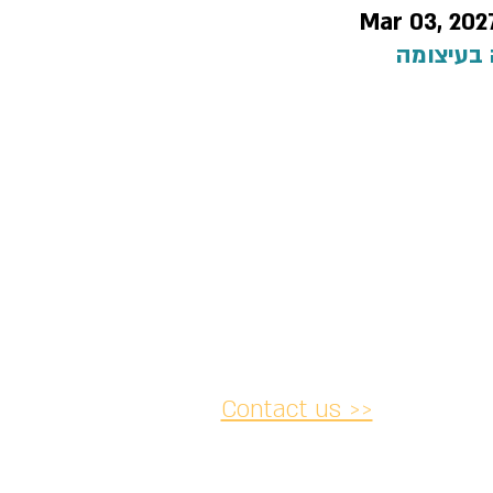
Mar 03, 202
 בעיצומה
Contact us >>
acy and
Accessibility
Cancellation
lations
Statement