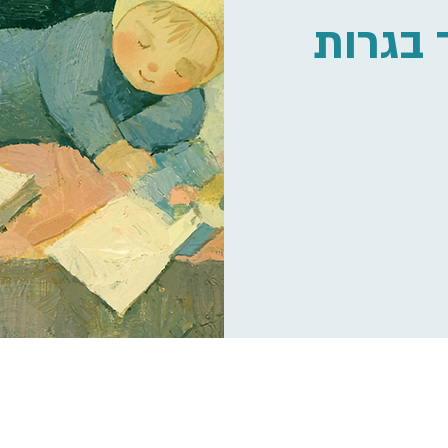
 בגרות
T