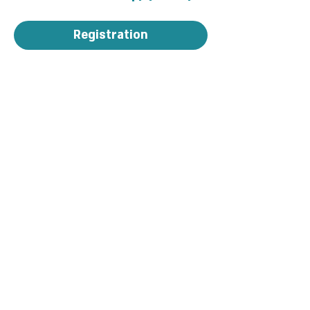
Registration
Privacy and regulations
Accessibility Statement
Contact us >>
Cancellation policy
052-5438064
2 Rabbanu Yeruham St. Tel Aviv-Yafo
mifrasim@mta.ac.il