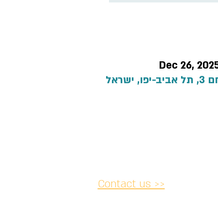
T
Dec 26, 202
ישראל
Contact us >>
acy and
Accessibility
Cancellation
lations
Statement