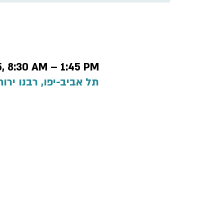
ime & Location
5, 8:30 AM – 1:45 PM
תל אביב-יפו, רבנו ירוחם 3, תל אביב-יפו, 
 policy